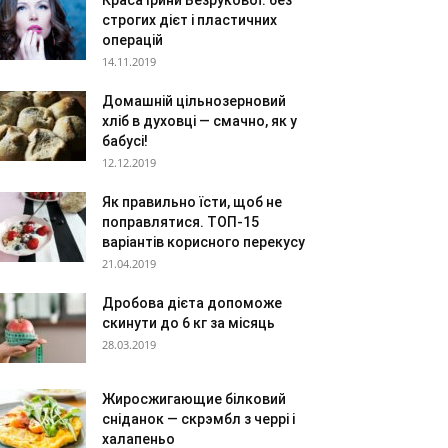
Краса Ірини Безрукової: без
строгих дієт і пластичних
операцій
14.11.2019
Домашній цільнозерновий
хліб в духовці — смачно, як у
бабусі!
12.12.2019
Як правильно їсти, щоб не
поправлятися. ТОП-15
варіантів корисного перекусу
21.04.2019
Дробова дієта допоможе
скинути до 6 кг за місяць
28.03.2019
Жиросжигающие білковий
сніданок — скрэмбл з черрі і
халапеньо