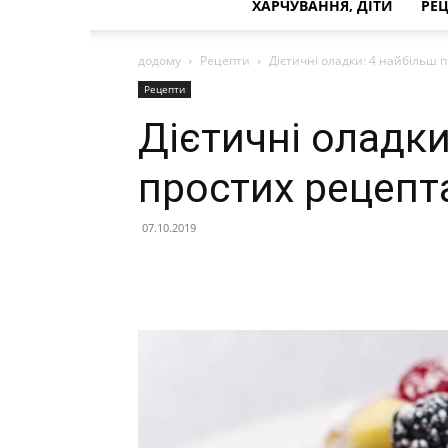
ХАРЧУВАННЯ, ДІТИ
РЕ
додому
Рецепти
Дієтичні оладки: 4 найбільш 
Рецепти
Дієтичні оладки
простих рецепт
07.10.2019