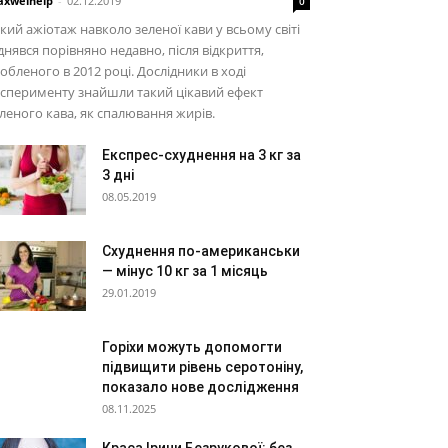
xwelhelp
-
02.12.2019
0
кий ажіотаж навколо зеленої кави у всьому світі
днявся порівняно недавно, після відкриття,
обленого в 2012 році. Дослідники в ході
сперименту знайшли такий цікавий ефект
леного кава, як спалювання жирів.
Експрес-схуднення на 3 кг за
3 дні
08.05.2019
Схуднення по-американськи
— мінус 10 кг за 1 місяць
29.01.2019
Горіхи можуть допомогти
підвищити рівень серотоніну,
показало нове дослідження
08.11.2025