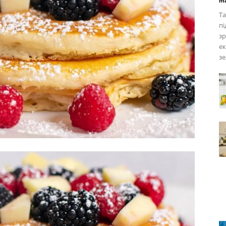
ma
Та
пі
зр
ек
зе