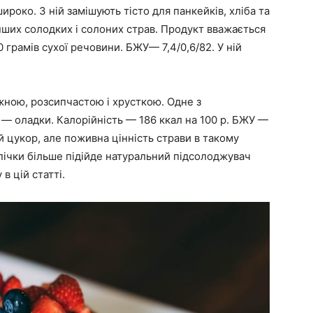
ироко. З ній замішують тісто для панкейків, хліба та
 інших солодких і солоних страв. Продукт вважається
 грамів сухої речовини. БЖУ— 7,4/0,6/82. У ній
жною, розсипчастою і хрусткою. Одне з
— оладки. Калорійність — 186 ккал на 100 р. БЖУ —
й цукор, але поживна цінність страви в такому
ипічки більше підійде натуральний підсолоджувач
в цій статті.