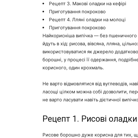
Рецепт 3. Макові оладки на кефірі
Приготування покроково
Рецепт 4. Лляні оладки на молоці
Приготування покроково
Найкорисніша випічка — без пшеничного 
йдуть в хід: рисова, вівсяна, лляна, цільн
використовуватися як джерело додаткової
борошні, у процесі її одержання, подрібн
корисного, один крохмаль.
Не варто відмовлятися від вуглеводів, нав
ласощі цілком можна собі дозволити, пер
не варто ласувати навіть дієтичної випічк
Рецепт 1. Рисові оладки
Рисове борошно дуже корисна для тих, що