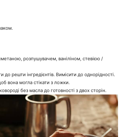
маком.
 сметаною, розпушувачем, ваніліном, стевією /
и до решти інгредієнтів. Вимісити до однорідності.
об вона могла стікати з ложки.
овороді без масла до готовності з двох сторін.