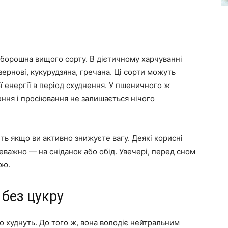
борошна вищого сорту. В дієтичному харчуванні
озернові, кукурудзяна, гречана. Ці сорти можуть
 енергії в період схуднення. У пшеничного ж
ення і просіювання не залишається нічого
іть якщо ви активно знижуєте вагу. Деякі корисні
еважно — на сніданок або обід. Увечері, перед сном
ою.
 без цукру
 худнуть. До того ж, вона володіє нейтральним