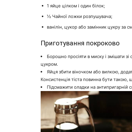
1 яйце цілком і один білок;
½ Чайної ложки розпушувача;
ванілін, цукор або замінник цукру за с
Приготування покроково
Борошно просіяти в миску і змішати зі
цукром.
Яйця збити віночком або вилкою, додат
Консистенція тіста повинна бути такою, щ
Підсмажити оладки на антипригарній ск