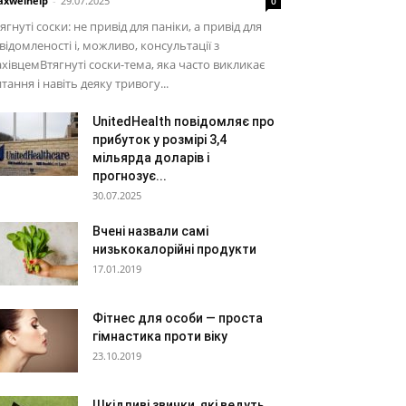
xwelhelp
-
29.07.2025
0
ягнуті соски: не привід для паніки, а привід для
відомленості і, можливо, консультації з
хівцемВтягнуті соски-тема, яка часто викликає
тання і навіть деяку тривогу...
UnitedHealth повідомляє про
прибуток у розмірі 3,4
мільярда доларів і
прогнозує...
30.07.2025
Вчені назвали самі
низькокалорійні продукти
17.01.2019
Фітнес для особи — проста
гімнастика проти віку
23.10.2019
Шкідливі звички, які ведуть