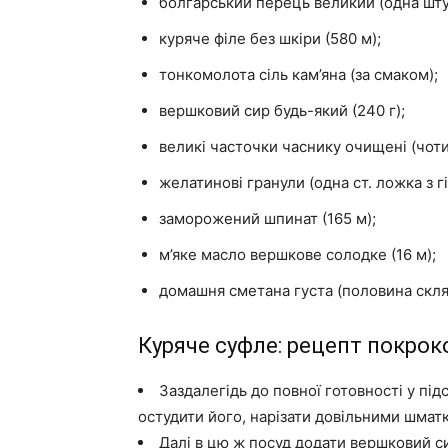
болгарський перець великий (одна шту
куряче філе без шкіри (580 м);
тонкомолота сіль кам’яна (за смаком);
вершковий сир будь-який (240 г);
великі часточки часнику очищені (чоти
желатинові гранули (одна ст. ложка з г
заморожений шпинат (165 м);
м’яке масло вершкове солодке (16 м);
домашня сметана густа (половина скля
Куряче суфле: рецепт покрок
Заздалегідь до повної готовності у під
остудити його, нарізати довільними шматк
Далі в цю ж посуд додати вершковий сир