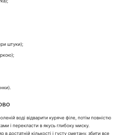
ка);
ри штуки);
іркою);
нки).
ово
соленій воді відварити куряче філе, потім повністю
ами і перекласти в якусь глибоку миску.
 в достатній кількості і густу сметану, збити все