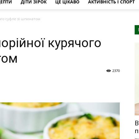
ЦЕПТИ
ДІТИ ЗІРОК
ЦЕ ЦІКАВО
АКТИВНІСТЬ І СПОРТ
ого суфле зі шпинатом
орійної курячого
том
2370
В
п