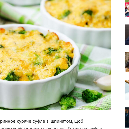
рийное куряче суфле зі шпинатом, щоб
е новими дієтичними вкусняшка. Готується суфле