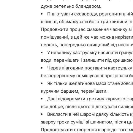
дуже ретельно блендером.
Підготувати сковороду, розтопити в ні
шпинат, обсмажувати його три хвилини, п
Продовжити процес смаження часнику зі
помішуванні, в цей же час можна наріза
перець, попередньо очищений від насінн
У невелику каструльку насипати грану
води, перемішати і залишити під кришкою
Через півгодини поставити каструльку
безперервному помішуванні прогрівати й
Як тільки желатинова маса стане зовсім
курячим фаршем, перемішати.
Далі відокремити третину курячого фа
все добре, після цього підготувати силік
Викласти в неї шаром деяку кількість 
зверху трохи суміші зі шпинатом, після 
Продовжувати створення шарів до того мо