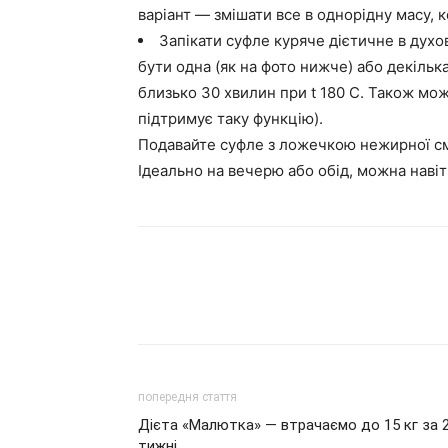
варіант — змішати все в однорідну масу, 
Запікати суфле куряче дієтичне в духо
бути одна (як на фото нижче) або декілька
близько 30 хвилин при t 180 С. Також мо
підтримує таку функцію).
Подавайте суфле з ложечкою нежирної см
Ідеально на вечерю або обід, можна навіть
попередня стаття
Дієта «Малютка» — втрачаємо до 15 кг за 
тижні