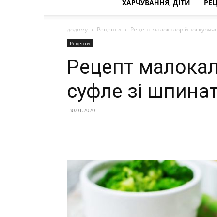
ХАРЧУВАННЯ, ДІТИ
РЕ
додому
Рецепти
Рецепт малокалорійної куряч
Рецепти
Рецепт малокал
суфле зі шпина
30.01.2020