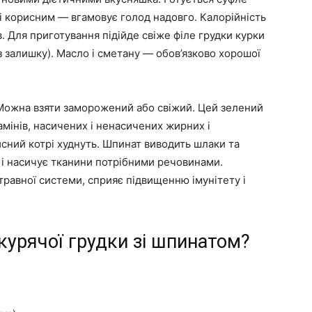
 і корисним — вгамовує голод надовго. Калорійність
в. Для приготування підійде свіже філе грудки курки
ез залишку). Масло і сметану — обов’язково хорошої
Можна взяти заморожений або свіжий. Цей зелений
мінів, насичених і ненасичених жирних і
исний котрі худнуть. Шпинат виводить шлаки та
 і насичує тканини потрібними речовинами.
травної системи, сприяє підвищенню імунітету і
курячої грудки зі шпинатом?