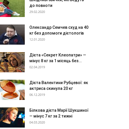
до повноти
29.02.2020
Олександр Семчев схуд на 40
кг без допомоги дієтологів
12.01.2020
Дієта «Секрет Клеопатри» —
мінус 8 кг за 1 місяць без...
02.04.2019
Дієта Валентини Рубцевої: як
актриса скинула 20 кг
06.12.2019
Білкова дієта Марії Шукшиної
— мінус 7 кг за 2 тижні
04.03.2020