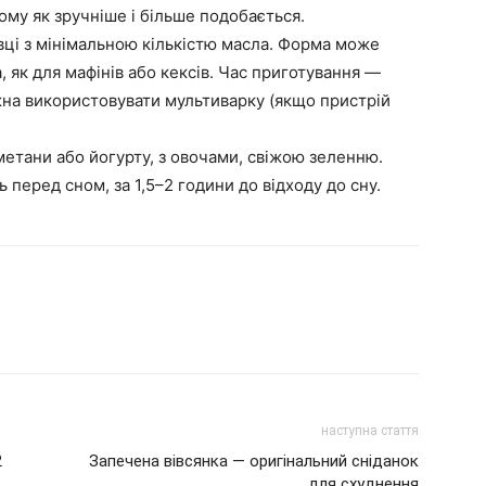
кому як зручніше і більше подобається.
вці з мінімальною кількістю масла. Форма може
, як для мафінів або кексів. Час приготування —
жна використовувати мультиварку (якщо пристрій
етани або йогурту, з овочами, свіжою зеленню.
 перед сном, за 1,5–2 години до відходу до сну.
наступна стаття
2
Запечена вівсянка — оригінальний сніданок
для схуднення