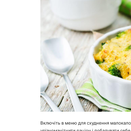
Включіть в меню для схуднення малокало
урізноманітнити раціон і побалувати себ