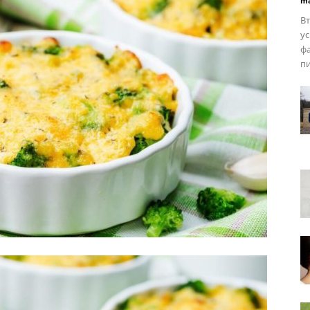
ma
Вт
ус
фа
пи