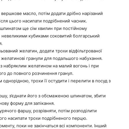
й вершкове масло, потім додати дрібно нарізаний
ісля цього насипати подрібнений часник.
 шпинатом ще сім хвилин при постійному
ти невеликими кубиками соковитий болгарський
я.
льований желатин, додати трохи відфільтрованої
 желатинові гранули для подальшого набухання.
 з набряклим желатином на малий вогонь і при
ого до повного розчинення гранул.
 однорідною, трохи її остудити і перелити в посуд з
ршу, з’єднати його з обсмаженою шпинатом, збити
онову форму для запікання.
курячого фаршу, розрівняти, потім розподілити
цього насипати трохи подрібненого перцю.
менту, поки не закінчаться всі компоненти. Інший