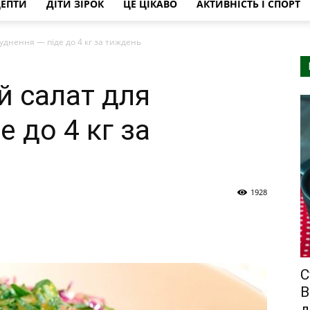
ЦЕПТИ
ДІТИ ЗІРОК
ЦЕ ЦІКАВО
АКТИВНІСТЬ І СПОРТ
уднення — піде до 4 кг за тиждень
й салат для
е до 4 кг за
1928
С
В
д