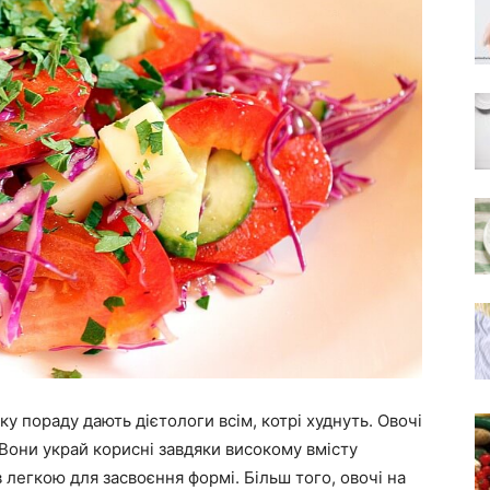
ку пораду дають дієтологи всім, котрі худнуть. Овочі
 Вони украй корисні завдяки високому вмісту
 в легкою для засвоєння формі. Більш того, овочі на