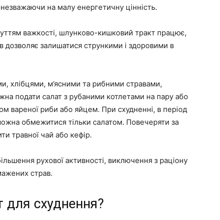
 незважаючи на малу енергетичну цінність.
чуттям важкості, шлунково-кишковий тракт працює,
ів дозволяє залишатися стрункими і здоровими в
и, хлібцями, м’ясними та рибними стравами,
жна подати салат з рубаними котлетами на пару або
 вареної риби або яйцем. При схудненні, в період
 можна обмежитися тільки салатом. Повечеряти за
ти травної чай або кефір.
ільшення рухової активності, виключення з раціону
мажених страв.
т для схуднення?