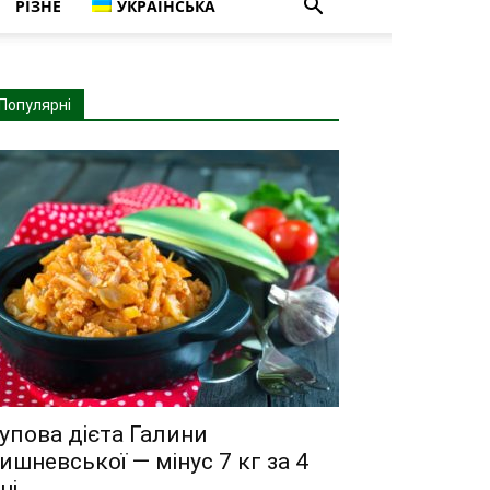
РІЗНЕ
УКРАЇНСЬКА
Популярні
упова дієта Галини
ишневської — мінус 7 кг за 4
ні