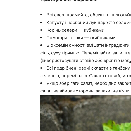
Всі овочі промийте, обсушіть, підготуй
Капусту і червоний лук наріжте солом
Корінь селери — кубиками.
Помідори, огірки — скибочками.
В окремій ємності змішати інгредієнти д
сіль, суху гірчицю. Перемішайте, залишт
(використовувати стевію або краплю меду
Всі подрібнені овочі скласти в глибок
зеленню, перемішати. Салат готовий, мож
Якщо зберігати салат, необхідно закр
салат не вбирав сторонні запахи, не в’яли 