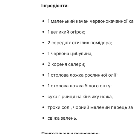
Інгредієнти:
1 маленький качан червонокачанної ка
1 великий огірок;
2 середніх стиглих помідора;
1 червона цибулина;
2 кореня селери;
1 столова ложка рослинної олії;
1 столова ложка білого оцту;
суха гірчиця на кінчику ножа;
трохи солі, чорний мелений перець за
свіжа зелень.
Приготування покроково: