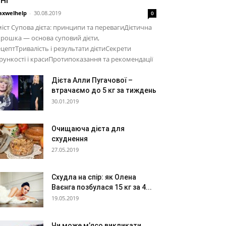
xwelhelp
-
30.08.2019
0
іст Супова дієта: принципи та перевагиДієтична
рошка — основа суповий дієти,
цептТривалість і результати дієтиСекрети
рункості і красиПротипоказання та рекомендації
Дієта Алли Пугачової –
втрачаємо до 5 кг за тиждень
30.01.2019
Очищаюча дієта для
схуднення
27.05.2019
Схудла на спір: як Олена
Ваєнга позбулася 15 кг за 4...
19.05.2019
Чи може м’ясо викликати