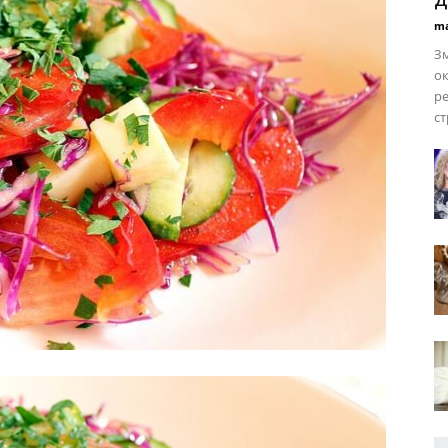
ma
Зм
ок
ре
ст