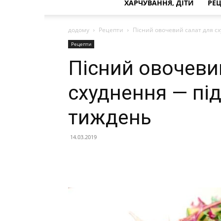
ХАРЧУВАННЯ, ДІТИ
РЕ
додому
Рецепти
Пісний овочевий салат для сх
Рецепти
Пісний овочеви
схуднення — під
тиждень
14.03.2019