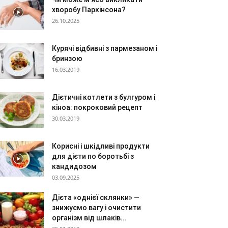
хворобу Паркінсона?
26.10.2025
Курячі відбивні з пармезаном і
бринзою
16.03.2019
Дієтичні котлети з булгуром і
кіноа: покроковий рецепт
30.03.2019
Корисні і шкідливі продукти
для дієти по боротьбі з
кандидозом
03.09.2025
Дієта «однієї склянки» —
знижуємо вагу і очистити
організм від шлаків...