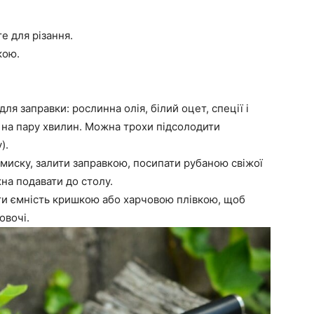
те для різання.
кою.
ля заправки: рослинна олія, білий оцет, спеції і
е на пару хвилин. Можна трохи підсолодити
).
у миску, залити заправкою, посипати рубаною свіжої
на подавати до столу.
ити ємність кришкою або харчовою плівкою, щоб
овочі.