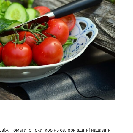
свіжі томати, огірки, корінь селери здатні надавати