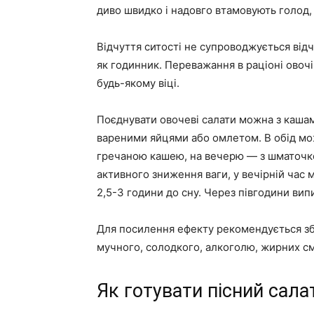
диво швидко і надовго втамовують голод,
Відчуття ситості не супроводжується від
як годинник. Переважання в раціоні овоч
будь-якому віці.
Поєднувати овочеві салати можна з кашам
вареними яйцями або омлетом. В обід мо
гречаною кашею, на вечерю — з шматочком
активного зниження ваги, у вечірній час
2,5-3 години до сну. Через півгодини випи
Для посилення ефекту рекомендується зб
мучного, солодкого, алкоголю, жирних с
Як готувати пісний сала