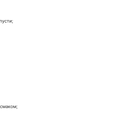
пусти;
 смаком;