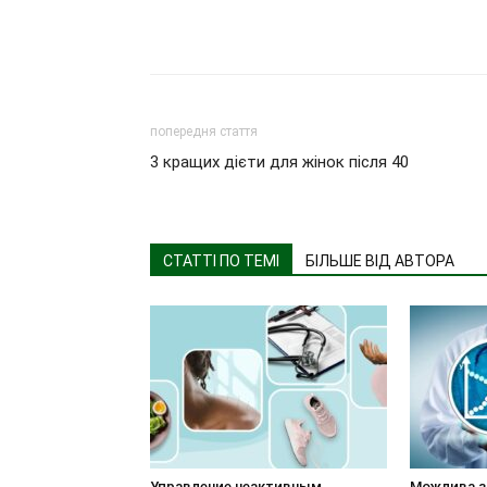
попередня стаття
3 кращих дієти для жінок після 40
СТАТТІ ПО ТЕМІ
БІЛЬШЕ ВІД АВТОРА
Управление неактивным
Можлива зм