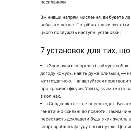
посиланням.
Змінивши напрям мислення, ви будете лег
набагато легше. Потрібно тільки захотіти
цього послужать наступні установки.
7 установок для тих, що
«Запишуся в спортзал і займуся собою 
догоду комусь, навіть дуже близькій, — н
життєздатною. Налаштуйтеся перетворити
про красивої фігури. Уявіть, як зможете н
в колінах.
«Спадковість — не перешкода». Багато
генетично схильні до повноти. Таким чин
перестають докладати будь-яких зусиль в
спорт зроблять фігуру підтягнутою. Це л