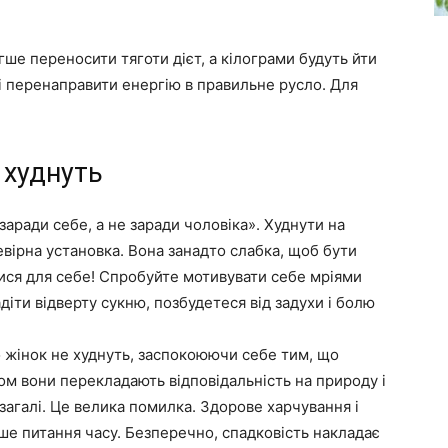
ше переносити тяготи дієт, а кілограми будуть йти
 і перенаправити енергію в правильне русло. Для
 худнуть
заради себе, а не заради чоловіка». Худнути на
евірна установка. Вона занадто слабка, щоб бути
ся для себе! Спробуйте мотивувати себе мріями
адіти відверту сукню, позбудетеся від задухи і болю
 жінок не худнуть, заспокоюючи себе тим, що
ом вони перекладають відповідальність на природу і
загалі. Це велика помилка. Здорове харчування і
ише питання часу. Безперечно, спадковість накладає