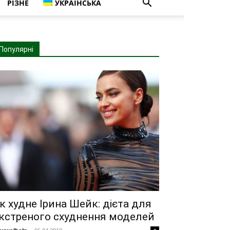
РІЗНЕ
УКРАЇНСЬКА
Популярні
к худне Ірина Шейк: дієта для
кстреного схуднення моделей