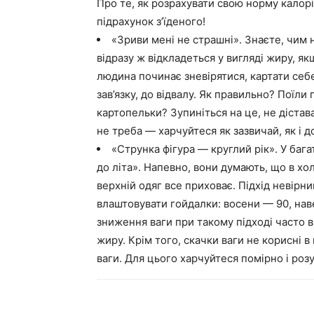
Про те, як розрахувати свою норму калорій
підрахунок з’їденого!
«Зриви мені не страшні». Знаєте, чим 
відразу ж відкладеться у вигляді жиру, як
людина починає зневірятися, картати себе
зав’язку, до відвалу. Як правильно? Поїли
картопельки? Зупиніться на це, не дістав
не треба — харчуйтеся як зазвичай, як і д
«Струнка фігура — круглий рік». У баг
до літа». Напевно, вони думають, що в х
верхній одяг все приховає. Підхід невірни
влаштовувати гойдалки: восени — 90, наве
зниження ваги при такому підході часто ві
жиру. Крім того, скачки ваги не корисні 
ваги. Для цього харчуйтеся помірно і роз