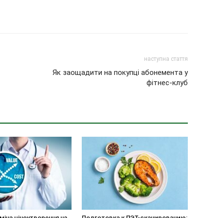
наступна стаття
Як заощадити на покупці абонемента у
фітнес-клуб
іна ціноутворення на
Подготовка к ПЭТ-сканированию: