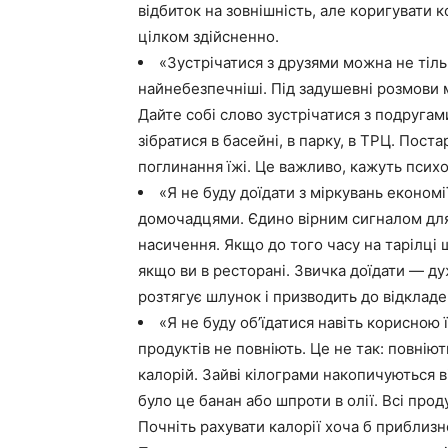
відбиток на зовнішність, але коригувати 
цілком здійсненно.
«Зустрічатися з друзями можна не тіль
найнебезпечніші. Під задушевні розмови 
Дайте собі слово зустрічатися з подруга
зібратися в басейні, в парку, в ТРЦ. Пост
поглинання їжі. Це важливо, кажуть псих
«Я не буду доїдати з міркувань економі
домочадцями. Єдино вірним сигналом для
насичення. Якщо до того часу на тарілці
якщо ви в ресторані. Звичка доїдати — ду
розтягує шлунок і призводить до відкладе
«Я не буду об’їдатися навіть корисною
продуктів не повніють. Це не так: повнію
калорій. Зайві кілограми накопичуються ві
було це банан або шпроти в олії. Всі про
Почніть рахувати калорії хоча б прибли