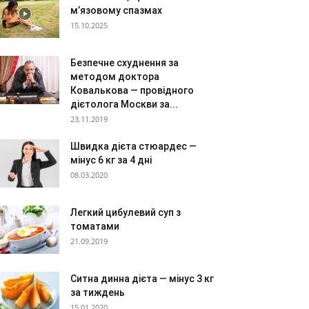
м’язовому спазмах
15.10.2025
Безпечне схуднення за
методом доктора
Ковалькова — провідного
дієтолога Москви за...
23.11.2019
Швидка дієта стюардес —
мінус 6 кг за 4 дні
08.03.2020
Легкий цибулевий суп з
томатами
21.09.2019
Ситна динна дієта — мінус 3 кг
за тиждень
15.01.2020