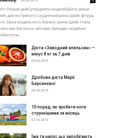
xwelhelp
-
06.04.2019
0
іст Режим дняСупердиета моделейДієта Ірини
йк для екстреного схудненняІрина Шейк фігура,
то Зірка модельного бізнесу Ірина Шейк стала
личчям багатьох світових брендів і медійної
обистістю.
Дієта «Заводний апельсин» —
мінус 8 кг за 7 днів
03.03.2019
Дробова дієта Марії
Берсенєвої
04.09.2019
10 порад, як зробити ноги
стрункішими за місяць
03.10.2019
Їжа та напої, що запобігають