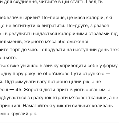
 для схуднення, читайте в цій статті. І ведіть
небезпечні зриви? По-перше, це маса калорій, які
що не встигнути їх витратити. По-друге, зірвався
 і в результаті наїдається калорійними стравами під
 пельменів, жирного м’яса або смаженої
айте торт до чаю. Голодувати на наступний день теж
о цього.
атьох вже увійшло в звичку «приводити себе у форму
олодну пору року не обов’язково бути стрункою —
й. Підтримувати вагу потрібно цілий рік, а не
сні — 45. Жорсткі дієти пригнічують організм, а
дбувається за рахунок втрати м’язової тканини, а не
в принципі. Намагайтеся уникати сильних коливань
умно круглий рік.