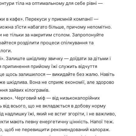
контури тіла на оптимальному для себе рівні —
ки в кафе». Перекуси у приємній компанії —
можна з’їсти набагато більше, причому непомітно.
ми не тільки за накритим столом. Запропонуйте
арайтеся розділити процеси спілкування та
ологи.
ї». Залиште шкідливу звичку — доїдати за дітьми і
 припинення прийому їжі служить відчуття
 ще щось залишилося — викидайте без жалю. Навіть
же шкідлива. Вона не сприяє економії, але здорово
ння зайвих кілограмів.
 їжею». Черговий міф — від низькокалорійних
ть від всього, що не вкладається в добову норму
д надлишку їжі, який не встиг згоріти, і не важливо,
дукти мають певну енергетичну цінність. Напої теж.
зно, щоб не перевищити рекомендований калораж.