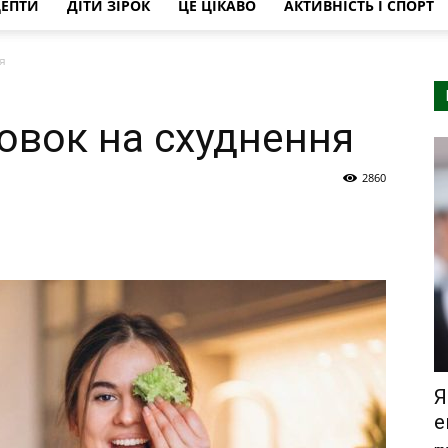
ЦЕПТИ
ДІТИ ЗІРОК
ЦЕ ЦІКАВО
АКТИВНІСТЬ І СПОРТ
я
новок на схуднення
2860
Я
е