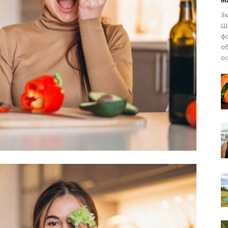
ma
Зм
Ше
фо
об
ос