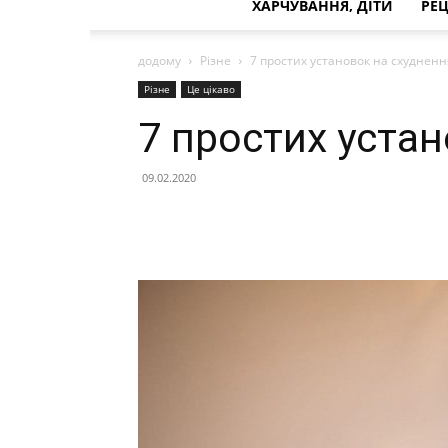
ХАРЧУВАННЯ, ДІТИ
РЕ
додому
Різне
7 простих установок на схудненн
Різне
Це цікаво
7 простих уста
09.02.2020