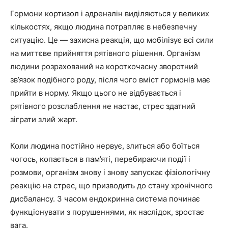
Гормони кортизол і адреналін виділяються у великих
кількостях, якщо людина потрапляє в небезпечну
ситуацію. Це — захисна реакція, що мобілізує всі сили
на миттєве прийняття рятівного рішення. Організм
людини розрахований на короткочасну зворотний
зв’язок подібного роду, після чого вміст гормонів має
прийти в норму. Якщо цього не відбувається і
рятівного розслаблення не настає, стрес здатний
зіграти злий жарт.
Коли людина постійно нервує, злиться або боїться
чогось, копається в пам’яті, перебираючи події і
розмови, організм знову і знову запускає фізіологічну
реакцію на стрес, що призводить до стану хронічного
дисбалансу. З часом ендокринна система починає
функціонувати з порушеннями, як наслідок, зростає
вага.