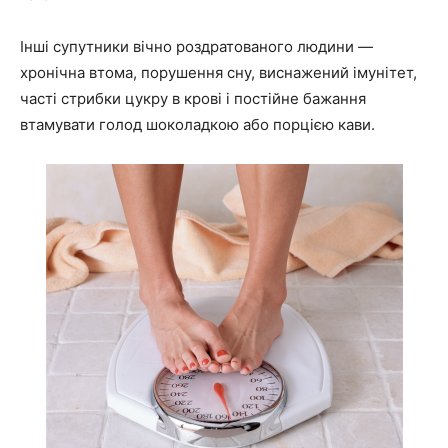
Інші супутники вічно роздратованого людини —
хронічна втома, порушення сну, виснажений імунітет,
часті стрибки цукру в крові і постійне бажання
втамувати голод шоколадкою або порцією кави.