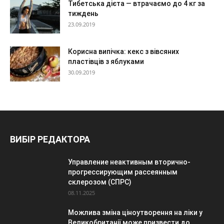
Тибетська дієта — втрачаємо до 4 кг за
тиждень
23.09.2019
Корисна випічка: кекс з вівсяних
пластівців з яблуками
30.09.2019
ВИБІР РЕДАКТОРА
Управление неактивным вторично-
прогрессирующим рассеянным
склерозом (СПРС)
08.11.2025
Можлива зміна ціноутворення на ліки у
Великобританії може призвести до