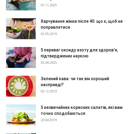
07.11.2025
Харчування жінки після 40: що є, щоб не
поправлятися
02.05.2019
5 переваг оксиду азоту для здоров’я,
підтверджених наукою
02.08.2025
Зелений кава: чи так він хороший
насправді?
02.12.2019
5 незвичайних корисних салатів, які вам
точно сподобаються
20.04.2019