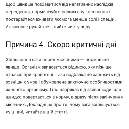
Щоб швидше позбавитися від негативних наслідків
переїдання, нормалізуйте режим сну і неспання і
постарайтеся вживати якомога менше солі і спецій.
Активніше рухайтеся і пийте чисту воду.
Причина 4. Скоро критичні дні
Збільшення ваги перед місячними — нормальне
явище. Організм запасається рідиною, яку пізніше
втрачає при кровотечі. Така надбавка не залежить від
зовнішніх умов і обумовлена виключно особливостями
жіночого організму. Тіло набрякає від зайвої води, але
швидко повертається в норму, відразу після закінчення
місячних. Докладніше про те, чому вага збільшується
«у ці дні, читайте в цій статті.