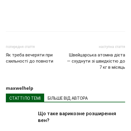
попередня стаття
наступна стаття
Як треба вечеряти при
Швейцарська атомна дієта
схильності до повноти
— схуднути зі швидкістю до
7 кг в місяць
maxwelhelp
СТАТТІ ПО ТЕМІ
БІЛЬШЕ ВІД АВТОРА
Що таке варикозне розширення
вен?