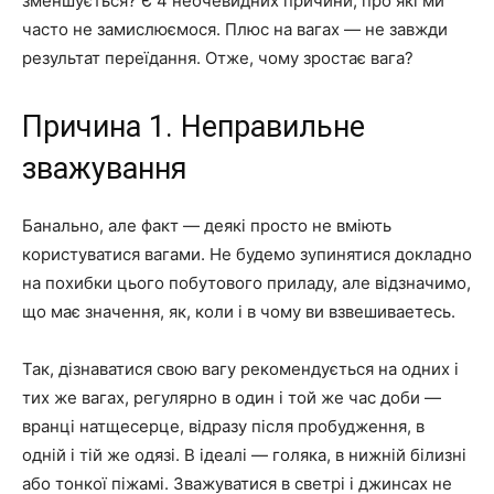
зменшується? Є 4 неочевидних причини, про які ми
часто не замислюємося. Плюс на вагах — не завжди
результат переїдання. Отже, чому зростає вага?
Причина 1. Неправильне
зважування
Банально, але факт — деякі просто не вміють
користуватися вагами. Не будемо зупинятися докладно
на похибки цього побутового приладу, але відзначимо,
що має значення, як, коли і в чому ви взвешиваетесь.
Так, дізнаватися свою вагу рекомендується на одних і
тих же вагах, регулярно в один і той же час доби —
вранці натщесерце, відразу після пробудження, в
одній і тій же одязі. В ідеалі — голяка, в нижній білизні
або тонкої піжамі. Зважуватися в светрі і джинсах не