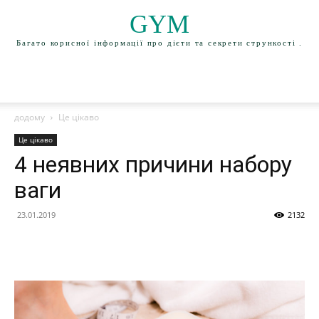
GYM
Багато корисної інформації про дієти та секрети стрункості .
додому
Це цікаво
Це цікаво
4 неявних причини набору
ваги
23.01.2019
2132