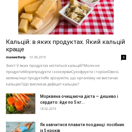
Кальцій: в яких продуктах. Який кальцій
краще
maxwelhelp
-
01.06.2019
0
Зміст У яких продуктах міститься кальцій?Молочні
продуктиМорепродукти і консервиСухофрукти і горіхиОвочі,
зеленьІнші продуктиЯк зрозуміти, що організму не вистачає
кальцію?Що викликає дефіцит кальцію?
Морквяна очищаюча дієта — дешево і
сердито: йде по 5 кг...
18.02.2019
Як навчитися плавати поодинці: посібник
із 5 кроків