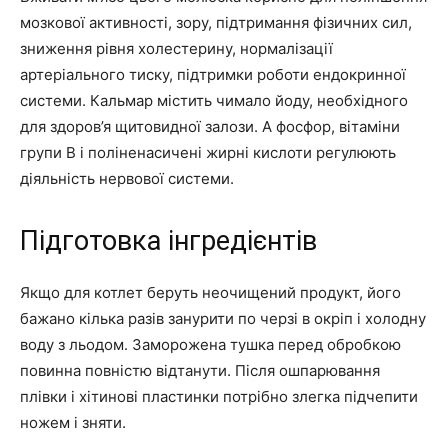
мозкової активності, зору, підтримання фізичних сил,
зниження рівня холестерину, нормалізації
артеріального тиску, підтримки роботи ендокринної
системи. Кальмар містить чимало йоду, необхідного
для здоров’я щитовидної залози. А фосфор, вітаміни
групи В і поліненасичені жирні кислоти регулюють
діяльність нервової системи.
Підготовка інгредієнтів
Якщо для котлет беруть неочищений продукт, його
бажано кілька разів занурити по черзі в окріп і холодну
воду з льодом. Заморожена тушка перед обробкою
повинна повністю відтанути. Після ошпарювання
плівки і хітинові пластинки потрібно злегка підчепити
ножем і зняти.