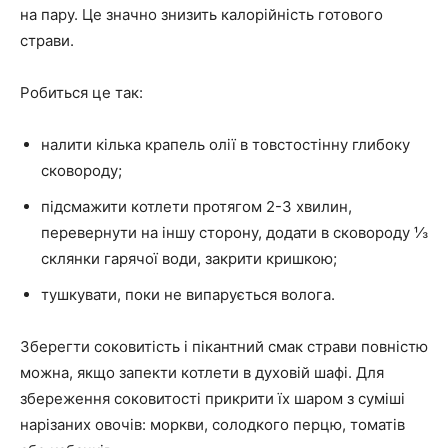
на пару. Це значно знизить калорійність готового
страви.
Робиться це так:
налити кілька крапель олії в товстостінну глибоку
сковороду;
підсмажити котлети протягом 2-3 хвилин,
перевернути на іншу сторону, додати в сковороду ⅓
склянки гарячої води, закрити кришкою;
тушкувати, поки не випарується волога.
Зберегти соковитість і пікантний смак страви повністю
можна, якщо запекти котлети в духовій шафі. Для
збереження соковитості прикрити їх шаром з суміші
нарізаних овочів: моркви, солодкого перцю, томатів