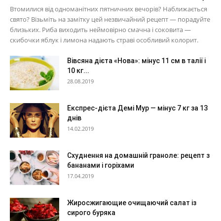
Втомилися від одноманітних пятничних вечорів? Наближається
свято? Візьміть на замітку цей незвичайний рецепт — порадуйте
близьких. Риба виходить неймовірно смачна і соковита —
скибочки яблук і лимона надають страві особливий колорит.
Вівсяна дієта «Нова»: мінус 11 см в талії і
10 кг...
28.08.2019
Експрес-дієта Демі Мур — мінус 7 кг за 13
днів
14.02.2019
Схуднення на домашній граноле: рецепт з
бананами і горіхами
17.04.2019
Жиросжигающие очищаючий салат із
сирого буряка