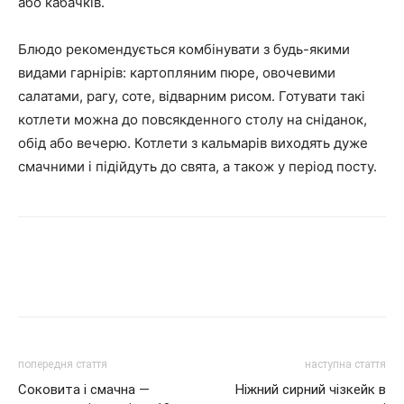
або кабачків.
Блюдо рекомендується комбінувати з будь-якими
видами гарнірів: картопляним пюре, овочевими
салатами, рагу, соте, відварним рисом. Готувати такі
котлети можна до повсякденного столу на сніданок,
обід або вечерю. Котлети з кальмарів виходять дуже
смачними і підійдуть до свята, а також у період посту.
попередня стаття
наступна стаття
Соковита і смачна —
Ніжний сирний чізкейк в