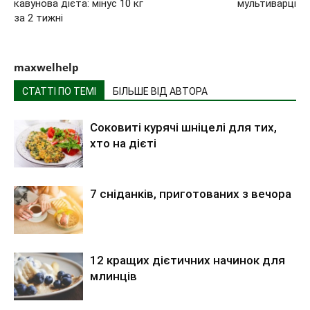
кавунова дієта: мінус 10 кг
мультиварці
за 2 тижні
maxwelhelp
СТАТТІ ПО ТЕМІ
БІЛЬШЕ ВІД АВТОРА
Соковиті курячі шніцелі для тих,
хто на дієті
7 сніданків, приготованих з вечора
12 кращих дієтичних начинок для
млинців