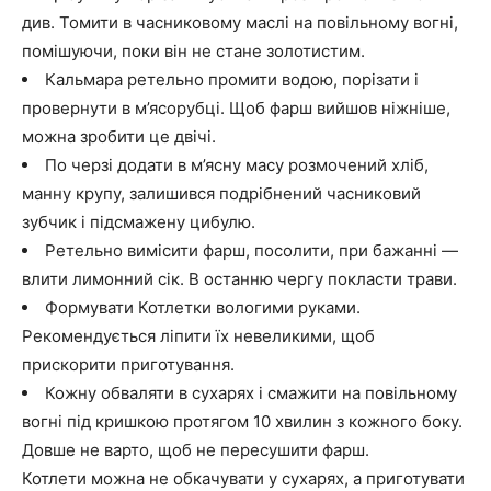
див. Томити в часниковому маслі на повільному вогні,
помішуючи, поки він не стане золотистим.
Кальмара ретельно промити водою, порізати і
провернути в м’ясорубці. Щоб фарш вийшов ніжніше,
можна зробити це двічі.
По черзі додати в м’ясну масу розмочений хліб,
манну крупу, залишився подрібнений часниковий
зубчик і підсмажену цибулю.
Ретельно вимісити фарш, посолити, при бажанні —
влити лимонний сік. В останню чергу покласти трави.
Формувати Котлетки вологими руками.
Рекомендується ліпити їх невеликими, щоб
прискорити приготування.
Кожну обваляти в сухарях і смажити на повільному
вогні під кришкою протягом 10 хвилин з кожного боку.
Довше не варто, щоб не пересушити фарш.
Котлети можна не обкачувати у сухарях, а приготувати