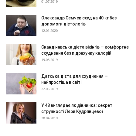
01.07.2019
Олександр Семчев схуд на 40 кг без
допомоги дієтологів
12.01.2020
Скандінавська дієта вікінгів — комфортне
схуднення без підрахунку калорій
19.08.2019
Датська дієта для схуднення —
найпростіша в світі
22.06.2019
У 48 виглядає як дівчинка: секрет
стрункості Лєри Кудрявцевої
28.04.2019