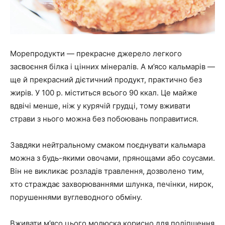
Морепродукти — прекрасне джерело легкого
засвоєння білка і цінних мінералів. А м’ясо кальмарів —
ще й прекрасний дієтичний продукт, практично без
жирів. У 100 р. міститься всього 90 ккал. Це майже
вдвічі менше, ніж у курячій грудці, тому вживати
страви з нього можна без побоювань поправитися.
Завдяки нейтральному смаком поєднувати кальмара
можна з будь-якими овочами, прянощами або соусами.
Він не викликає розладів травлення, дозволено тим,
хто страждає захворюваннями шлунка, печінки, нирок,
порушеннями вуглеводного обміну.
Вживати м’ясо цього молюска корисно для поліпшення