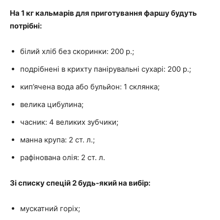
На 1 кг кальмарів для приготування фаршу будуть
потрібні:
білий хліб без скоринки: 200 р.;
подрібнені в крихту панірувальні сухарі: 200 р.;
кип’ячена вода або бульйон: 1 склянка;
велика цибулина;
часник: 4 великих зубчики;
манна крупа: 2 ст. л.;
рафінована олія: 2 ст. л.
Зі списку спецій 2 будь-який на вибір:
мускатний горіх;