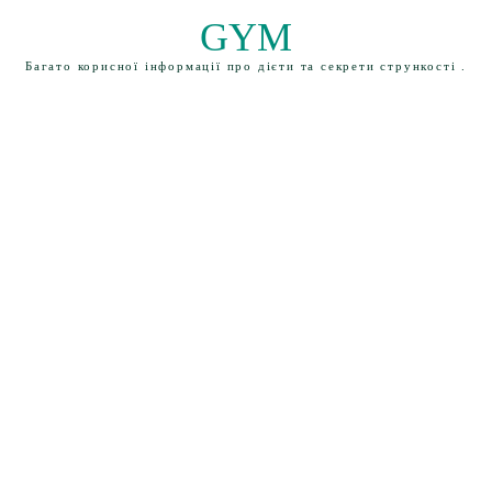
GYM
Багато корисної інформації про дієти та секрети стрункості .