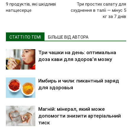
9 продуктів, які шкідливі
Три простих салату для
натщесерце
схуднення в талії — мінус 5
кг за 7 днів
СТАТТІ ПО ТЕМІ
БІЛЬШЕ ВІД АВТОРА
Три чашки на день: оптимальна
доза кави для здоров’я мозку
Имбирь и чили: пикантный заряд
для здоровья
Магній: мінерал, який може
допомогти знизити артеріальний
тиск