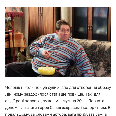
Чоловік ніколи не був худим, але для створення образу
Ліні йому знадобилося стати ще повніше. Так, для
своєї ролі чоловік одужав мінімум на 20 кг. Повнота
допомогла стати героя більш яскравим і колоритним. В
подальшому, за словами актора, вага прибував сам, а