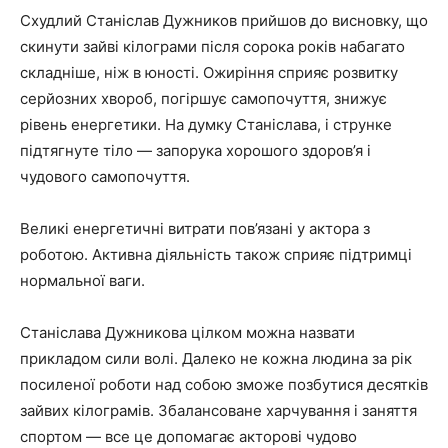
Схудлий Станіслав Дужников прийшов до висновку, що
скинути зайві кілограми після сорока років набагато
складніше, ніж в юності. Ожиріння сприяє розвитку
серйозних хвороб, погіршує самопочуття, знижує
рівень енергетики. На думку Станіслава, і струнке
підтягнуте тіло — запорука хорошого здоров’я і
чудового самопочуття.
Великі енергетичні витрати пов’язані у актора з
роботою. Активна діяльність також сприяє підтримці
нормальної ваги.
Станіслава Дужникова цілком можна назвати
прикладом сили волі. Далеко не кожна людина за рік
посиленої роботи над собою зможе позбутися десятків
зайвих кілограмів. Збалансоване харчування і заняття
спортом — все це допомагає акторові чудово