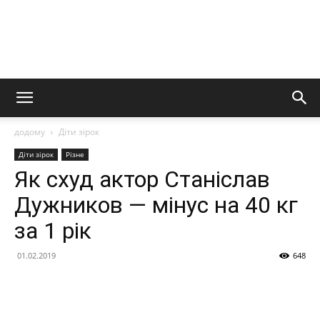
додому
Діти зірок
Діти зірок
Різне
Як схуд актор Станіслав
Дужников — мінус на 40 кг
за 1 рік
01.02.2019
648