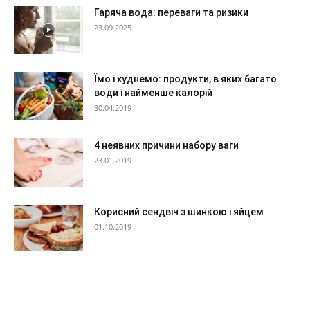
Гаряча вода: переваги та ризики
23.09.2025
Їмо і худнемо: продукти, в яких багато
води і найменше калорій
30.04.2019
4 неявних причини набору ваги
23.01.2019
Корисний сендвіч з шинкою і яйцем
01.10.2019
Зелений кава: чи так він хороший
насправді?
02.12.2019