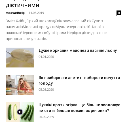
дієтичними
maxwelhelp
-
14.05.2019
0
Зміст ХлібціГіркий шоколадСвіжовичавлений сікСупи з
пакетиківМолочні продуктиМультизернові хлібНапої в
пляшкахЧервоне мясоСуші і роли Нерідко дієти довго не
приносять результатів.
Дуже корисний майонез з насіння льону
04.01.2020
Як приборкати апетит і побороти почуття
голоду
05.03.2020
Цуккіні проти огірка: що більше зволожує
і містить більше поживних речовин?
26.09.2025