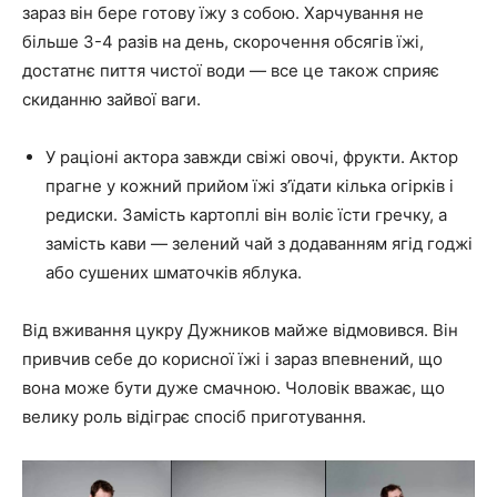
зараз він бере готову їжу з собою. Харчування не
більше 3-4 разів на день, скорочення обсягів їжі,
достатнє пиття чистої води — все це також сприяє
скиданню зайвої ваги.
У раціоні актора завжди свіжі овочі, фрукти. Актор
прагне у кожний прийом їжі з’їдати кілька огірків і
редиски. Замість картоплі він воліє їсти гречку, а
замість кави — зелений чай з додаванням ягід годжі
або сушених шматочків яблука.
Від вживання цукру Дужников майже відмовився. Він
привчив себе до корисної їжі і зараз впевнений, що
вона може бути дуже смачною. Чоловік вважає, що
велику роль відіграє спосіб приготування.