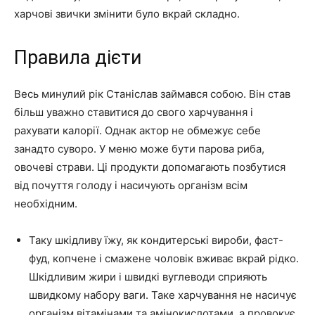
харчові звички змінити було вкрай складно.
Правила дієти
Весь минулий рік Станіслав займався собою. Він став
більш уважно ставитися до свого харчування і
рахувати калорії. Однак актор не обмежує себе
занадто суворо. У меню може бути парова риба,
овочеві страви. Ці продукти допомагають позбутися
від почуття голоду і насичують організм всім
необхідним.
Таку шкідливу їжу, як кондитерські вироби, фаст-
фуд, копчене і смажене чоловік вживає вкрай рідко.
Шкідливим жири і швидкі вуглеводи сприяють
швидкому набору ваги. Таке харчування не насичує
організм вітамінами та амінокислотами, а провокує