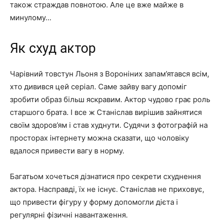
також страждав повнотою. Але це вже майже в
минулому…
Як схуд актор
Чарівний товстун Льоня з Вороніних запам’ятався всім,
хто дивився цей серіал. Саме зайву вагу допоміг
зробити образ більш яскравим. Актор чудово грає роль
старшого брата. І все ж Станіслав вирішив зайнятися
своїм здоров’ям і став худнути. Судячи з фотографій на
просторах інтернету можна сказати, що чоловіку
вдалося привести вагу в норму.
Багатьом хочеться дізнатися про секрети схуднення
актора. Насправді, їх не існує. Станіслав не приховує,
що привести фігуру у форму допомогли дієта і
регулярні фізичні навантаження.