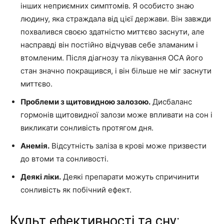
інших неприємних симптомів. Я особисто знаю
людину, яка страждала від цієї держави. Він завжди
похвалився своєю здатністю миттєво заснути, але
насправді він постійно відчував себе зламаним і
втомленим. Після діагнозу та лікування ОСА його
стан значно покращився, і він більше не міг заснути
миттєво.
Проблеми з щитовидною залозою.
Дисбаланс
гормонів щитовидної залози може впливати на сон і
викликати сонливість протягом дня.
Анемія.
Відсутність заліза в крові може призвести
до втоми та сонливості.
Деякі ліки.
Деякі препарати можуть спричинити
сонливість як побічний ефект.
Культ ефективності та сну: