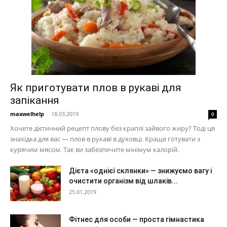
Як приготувати плов в рукаві для
запікання
maxwelhelp
-
18.03.2019
0
Хочете дієтичний рецепт плову без краплі зайвого жиру? Тоді ця
знахідка для вас — плов в рукаві в духовці. Краще готувати з
курячим мясом. Так ви забезпечите мінімум калорій.
Дієта «однієї склянки» — знижуємо вагу і
очистити організм від шлаків...
25.01.2019
Фітнес для особи — проста гімнастика