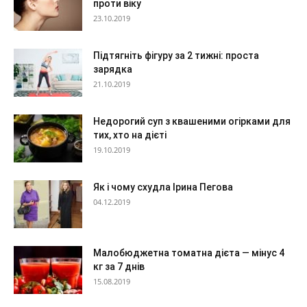
проти віку
23.10.2019
Підтягніть фігуру за 2 тижні: проста
зарядка
21.10.2019
Недорогий суп з квашеними огірками для
тих, хто на дієті
19.10.2019
Як і чому схудла Ірина Пегова
04.12.2019
Малобюджетна томатна дієта — мінус 4
кг за 7 днів
15.08.2019