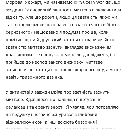
Морфея. Як жарт, ми називаємо їх “Supern Worlds”, що
заздрить їх очевидній здатності миттєво відключитися
від світу. Але що робити, якщо ця здатність, якою ми
так захоплюємось, насправді є ознакою чогось більш
серйозного? Нещодавно я подумав про це, коли
помітив, що мій друг, який завжди похвалився його
здатністю миттєво заснути, виглядає виснаженим і
дратівливим. Це спонукало мене до досліджень, і я
прийшов до несподіваного висновку: миттєве
засинання не завжди є ознакою здорового сну, а може,
навіть тривожного дзвінка.
У дитинстві я завжди мріяв про здатність заснути
миттєво. Здавалося, це найвища пілотування
релаксації та ефективності. Я уявляв, як я потрапляю
на подушку і негайно занурився в глибокий,
відновлюючи сон, а інші воюють безсоння і