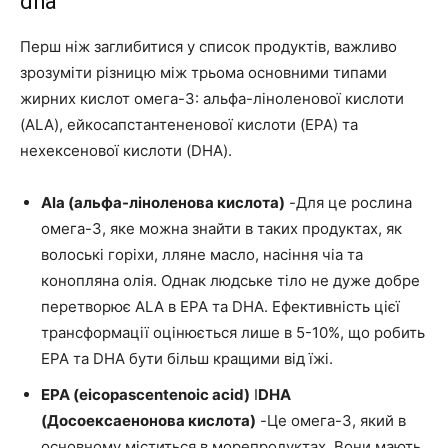
dha
Перш ніж заглибитися у список продуктів, важливо
зрозуміти різницю між трьома основними типами
жирних кислот омега-3: альфа-ліноленової кислоти
(ALA), ейкосапстантененової кислоти (EPA) та
нехексенової кислоти (DHA).
Ala (альфа-ліноленова кислота)
-Для це рослина
омега-3, яке можна знайти в таких продуктах, як
волоські горіхи, лляне масло, насіння чіа та
конопляна олія. Однак людське тіло не дуже добре
перетворює ALA в EPA та DHA. Ефективність цієї
трансформації оцінюється лише в 5-10%, що робить
EPA та DHA бути більш кращими від їжі.
EPA (eicopascentenoic acid)
І
DHA
(Досоексаенонова кислота)
-Це омега-3, який в
основному міститься в морепродуктах. Вони мають