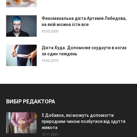
Феноменальна дієта Артемія Лебедєва,
на якій можна їсти все
03.03.2020
Дієта Худа. Допоможе схуднути в ногах
за один тиждень
19.02.2019
ВИБІР РЕДАКТОРА
5 Добавок, які можуть допомогти
природним чином позбутися від здуття
живота
10.11.2025