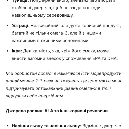
Тунець:
Популярний вибір, але важливо вибрати
стабільні джерела, щоб не завдати шкоди
навколишньому середовищу.
Устриці:
Незвичайний, але дуже корисний продукт,
багатий не тільки омега-3, але й з іншими
важливими поживними речовинами.
Ікра:
Делікатність, яка, крім його смаку, може
внести вагомий внесок у споживання EPA та DHA.
Мій особистий досвід: я намагаюся їсти морепродукти
щонайменше 2-3 рази на тиждень. Це допомагає мені
підтримувати оптимальний рівень омега-3 в тілі і
відчувати себе енергійним.
Джерела рослин: ALA та інші корисні речовини
Насіння льону та насіння льону:
Відмінне джерело