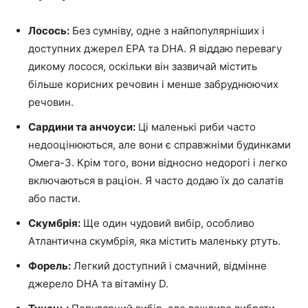
Лосось:
Без сумніву, одне з найпопулярніших і
доступних джерел EPA та DHA. Я віддаю перевагу
дикому лосося, оскільки він зазвичай містить
більше корисних речовин і менше забруднюючих
речовин.
Сардини та анчоуси:
Ці маленькі риби часто
недооцінюються, але вони є справжніми будинками
Омега-3. Крім того, вони відносно недорогі і легко
включаються в раціон. Я часто додаю їх до салатів
або пасти.
Скумбрія:
Ще один чудовий вибір, особливо
Атлантична скумбрія, яка містить маленьку ртуть.
Форель:
Легкий доступний і смачний, відмінне
джерело DHA та вітаміну D.