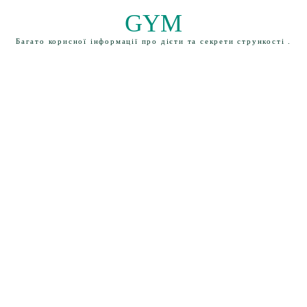
GYM
Багато корисної інформації про дієти та секрети стрункості .