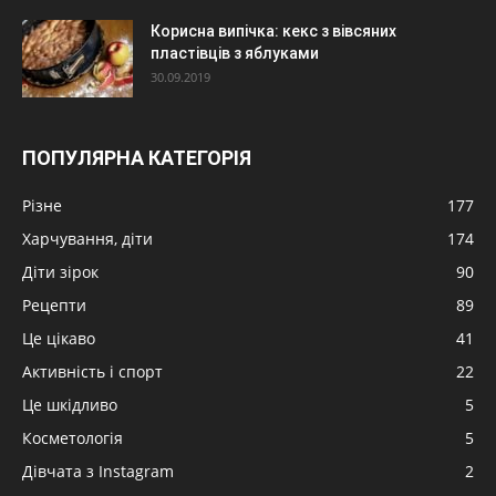
Корисна випічка: кекс з вівсяних
пластівців з яблуками
30.09.2019
ПОПУЛЯРНА КАТЕГОРІЯ
Різне
177
Харчування, діти
174
Діти зірок
90
Рецепти
89
Це цікаво
41
Активність і спорт
22
Це шкідливо
5
Косметологія
5
Дівчата з Instagram
2