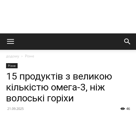
додому
Різне
Різне
15 продуктів з великою
кількістю омега-3, ніж
волоські горіхи
21.09.2025
46