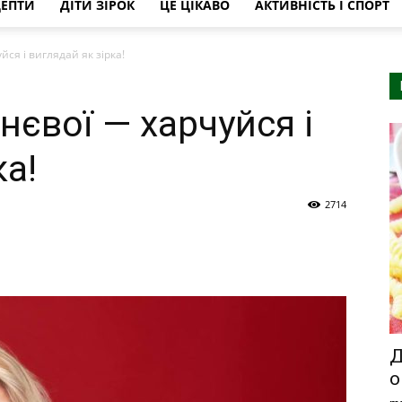
ЦЕПТИ
ДІТИ ЗІРОК
ЦЕ ЦІКАВО
АКТИВНІСТЬ І СПОРТ
йся і виглядай як зірка!
нєвої — харчуйся і
ка!
2714
Д
о