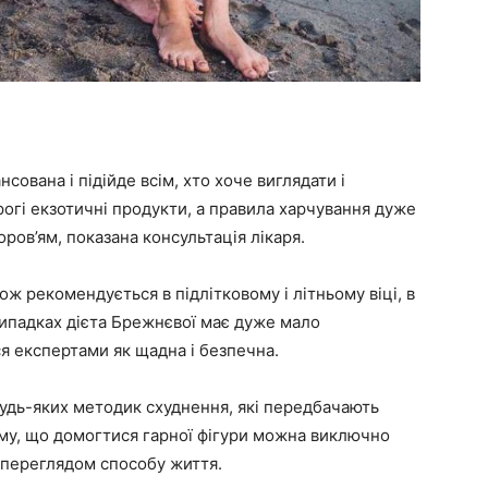
сована і підійде всім, хто хоче виглядати і
рогі екзотичні продукти, а правила харчування дуже
оров’ям, показана консультація лікаря.
ж рекомендується в підлітковому і літньому віці, в
випадках дієта Брежнєвої має дуже мало
ся експертами як щадна і безпечна.
будь-яких методик схуднення, які передбачають
му, що домогтися гарної фігури можна виключно
 переглядом способу життя.