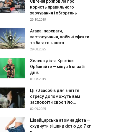
Євгенія розповіла про
користь правильного
харчування і обгортань
25.10.2019
Агава: переваги,
застосування, побічні ефекти
та багато іншого
29.08.2025
Зелена дієта Крістіни
Орбакайте — мінус 6 кг за 5
днів
01.08.2019
Ці 70 засобів для зняття
стресу допоможуть вам
заспокоїти своє тіло...
02.09.2025
Швейцарська атомна дієта —
схуднути зі швидкістю до 7 кг