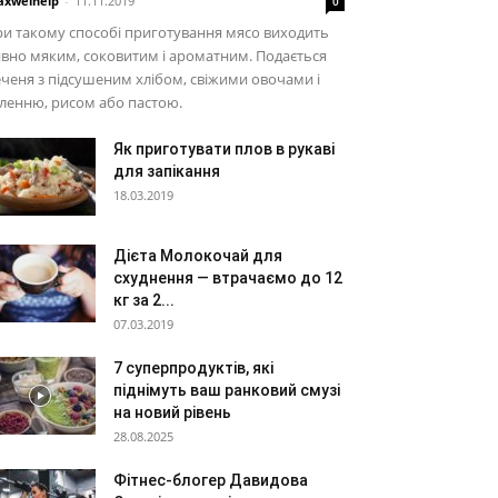
xwelhelp
-
11.11.2019
0
и такому способі приготування мясо виходить
вно мяким, соковитим і ароматним. Подається
ченя з підсушеним хлібом, свіжими овочами і
ленню, рисом або пастою.
Як приготувати плов в рукаві
для запікання
18.03.2019
Дієта Молокочай для
схуднення — втрачаємо до 12
кг за 2...
07.03.2019
7 суперпродуктів, які
піднімуть ваш ранковий смузі
на новий рівень
28.08.2025
Фітнес-блогер Давидова