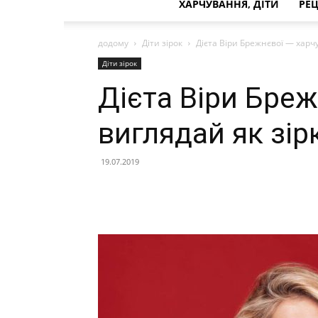
ХАРЧУВАННЯ, ДІТИ
РЕ
додому
Діти зірок
Дієта Віри Брежнєвої — харчу
Діти зірок
Дієта Віри Бреж
виглядай як зір
19.07.2019