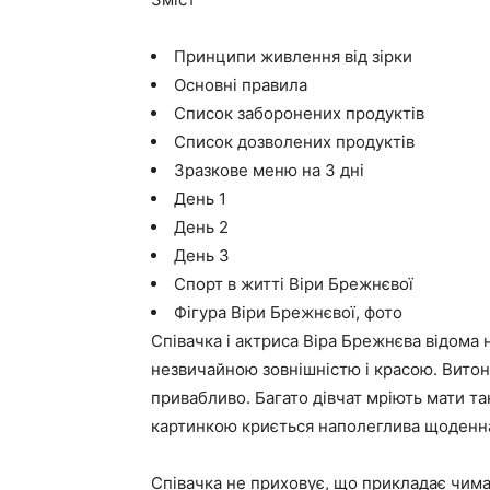
Принципи живлення від зірки
Основні правила
Список заборонених продуктів
Список дозволених продуктів
Зразкове меню на 3 дні
День 1
День 2
День 3
Спорт в житті Віри Брежнєвої
Фігура Віри Брежнєвої, фото
Співачка і актриса Віра Брежнєва відома н
незвичайною зовнішністю і красою. Витон
привабливо. Багато дівчат мріють мати та
картинкою криється наполеглива щоденн
Співачка не приховує, що прикладає чима