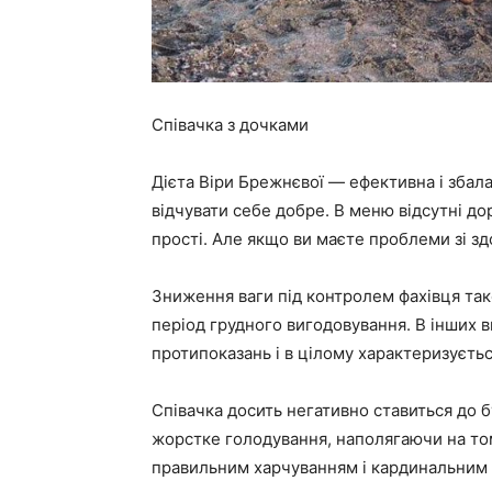
Співачка з дочками
Дієта Віри Брежнєвої — ефективна і збалан
відчувати себе добре. В меню відсутні до
прості. Але якщо ви маєте проблеми зі зд
Зниження ваги під контролем фахівця тако
період грудного вигодовування. В інших 
протипоказань і в цілому характеризуєть
Співачка досить негативно ставиться до 
жорстке голодування, наполягаючи на то
правильним харчуванням і кардинальним