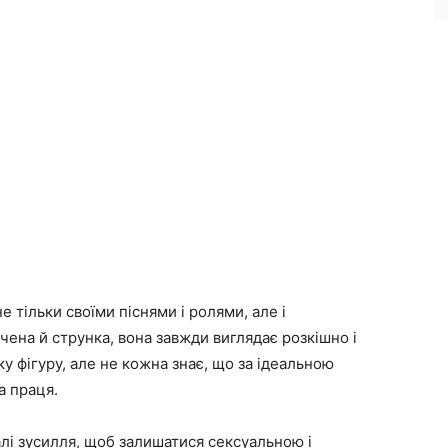
е тільки своїми піснями і ролями, але і
чена й струнка, вона завжди виглядає розкішно і
ку фігуру, але не кожна знає, що за ідеальною
а праця.
лі зусилля, щоб залишатися сексуальною і