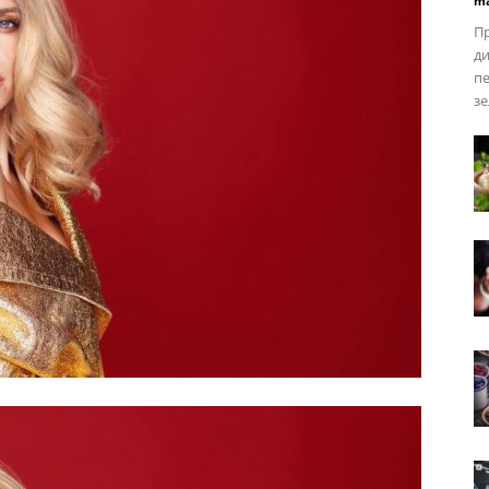
ma
Пр
ди
пе
зе