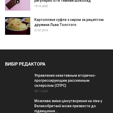
регулярно їсте темний шоколад
19.10.2025
Картопляне суфле з сиром за рецептом
дружини Льва Толстого
27.07.2019
ВИБІР РЕДАКТОРА
Управление неактивным вторично-
прогрессирующим рассеянным
склерозом (СПРС)
08.11.2025
Можлива зміна ціноутворення на ліки у
Великобританії може призвести до
підвищення...