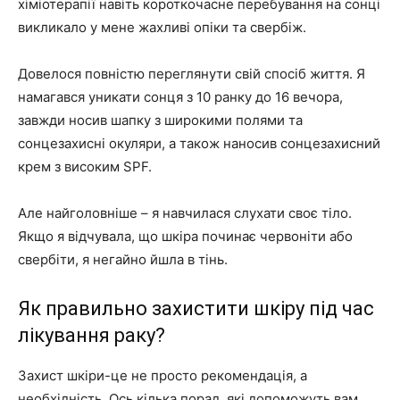
хіміотерапії навіть короткочасне перебування на сонці
викликало у мене жахливі опіки та свербіж.
Довелося повністю переглянути свій спосіб життя. Я
намагався уникати сонця з 10 ранку до 16 вечора,
завжди носив шапку з широкими полями та
сонцезахисні окуляри, а також наносив сонцезахисний
крем з високим SPF.
Але найголовніше – я навчилася слухати своє тіло.
Якщо я відчувала, що шкіра починає червоніти або
свербіти, я негайно йшла в тінь.
Як правильно захистити шкіру під час
лікування раку?
Захист шкіри-це не просто рекомендація, а
необхідність. Ось кілька порад, які допоможуть вам