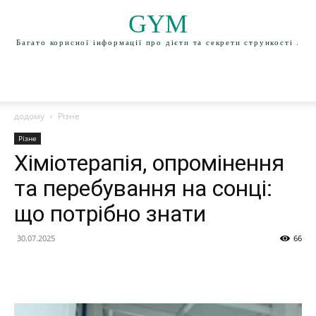
GYM
Багато корисної інформації про дієти та секрети стрункості .
додому
Різне
Різне
Хіміотерапія, опромінення
та перебування на сонці:
що потрібно знати
30.07.2025
66