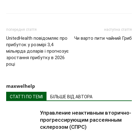
попередня стаття
наступна стаття
UnitedHealth повідомляє про
Чи варто пити чайний Гриб
прибуток у розмірі 3,4
мільярда доларів і прогнозує
зростання прибутку в 2026
році
maxwelhelp
СТАТТІ ПО ТЕМІ
БІЛЬШЕ ВІД АВТОРА
Управление неактивным вторично-
прогрессирующим рассеянным
склерозом (СПРС)