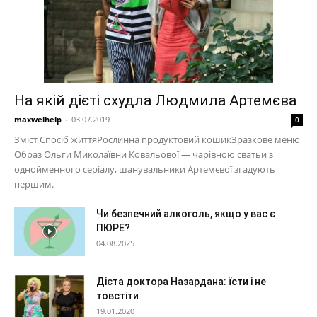
На якій дієті схудла Людмила Артемєва
maxwelhelp
-
03.07.2019
0
Зміст Спосіб життяРослинна продуктовий кошикЗразкове меню
Образ Ольги Миколаївни Ковальової — чарівною сватьи з
однойменного серіалу, шанувальники Артемєвої згадують
першим.
Чи безпечний алкоголь, якщо у вас є
ПЮРЕ?
04.08.2025
Дієта доктора Назардана: їсти і не
товстіти
19.01.2020