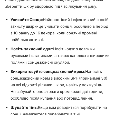
зберегти шкіру здоровою під час лікування раку:
Уникайте Сонця:
Найпростіший і ефективний спосіб
захисту шкіри-це уникати сонця, особливо в період
з 10 ранку до 16 вечора, коли сонячні промені
найбільш активні.
Носіть захисний одяг:
Носіть одяг з довгими
рукавами і штанинами, а також капелюх з широкими
полями і сонцезахисні окуляри.
Використовуйте сонцезахисний крем:
Нанесіть
сонцезахисний крем з високим SPF (принаймні 30)
на всі відкриті ділянки шкіри, навіть у похмурі дні.
Не забувайте оновлювати крем кожні дві години,
особливо після купання або потовиділення.
Шукайте тінь:
Якщо вам доводиться перебувати на
сонці, намагайтеся перебувати в тіні.