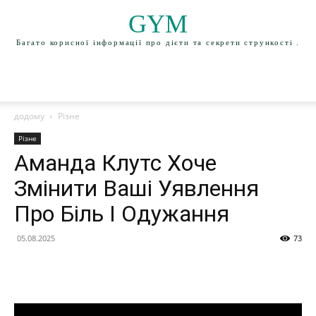
GYM
Багато корисної інформації про дієти та секрети стрункості .
додому
Різне
Різне
Аманда Клутс Хоче
Змінити Ваші Уявлення
Про Біль І Одужання
05.08.2025
73