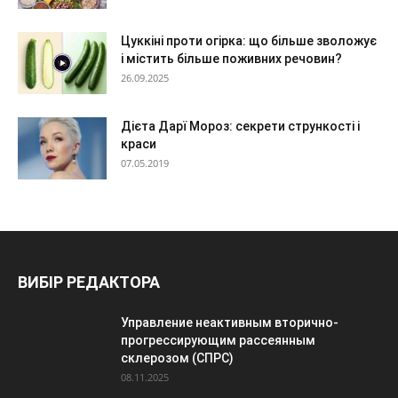
Цуккіні проти огірка: що більше зволожує
і містить більше поживних речовин?
26.09.2025
Дієта Дарї Мороз: секрети стрункості і
краси
07.05.2019
ВИБІР РЕДАКТОРА
Управление неактивным вторично-
прогрессирующим рассеянным
склерозом (СПРС)
08.11.2025