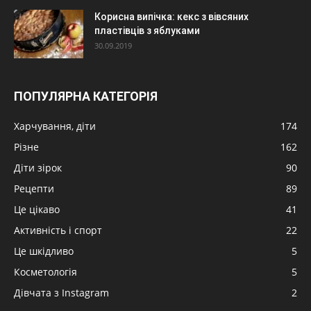
Корисна випічка: кекс з вівсяних
пластівців з яблуками
30.09.2019
ПОПУЛЯРНА КАТЕГОРІЯ
Харчування, діти
174
Різне
162
Діти зірок
90
Рецепти
89
Це цікаво
41
Активність і спорт
22
Це шкідливо
5
Косметологія
5
Дівчата з Instagram
2