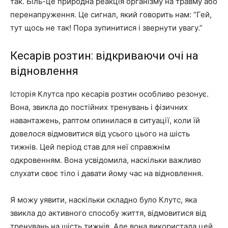
так. Біль-це природна реакція організму на травму або
перенапруження. Це сигнал, який говорить нам: “Гей,
тут щось не так! Пора зупинитися і звернути увагу.”
Кесарів розтин: відкриваючи очі на
відновлення
Історія Клутса про кесарів розтин особливо резонує.
Вона, звикла до постійних тренувань і фізичних
навантажень, раптом опинилася в ситуації, коли їй
довелося відмовитися від усього цього на шість
тижнів. Цей період став для неї справжнім
одкровенням. Вона усвідомила, наскільки важливо
слухати своє тіло і давати йому час на відновлення.
Я можу уявити, наскільки складно було Клутс, яка
звикла до активного способу життя, відмовитися від
тренувань на шість тижнів. Але вона використала цей