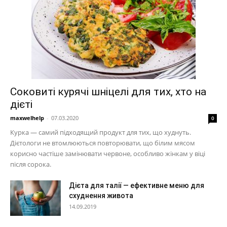
Соковиті курячі шніцелі для тих, хто на
дієті
maxwelhelp
-
07.03.2020
0
Курка — самий підходящий продукт для тих, що худнуть.
Дієтологи не втомлюються повторювати, що білим мясом
корисно частіше замінювати червоне, особливо жінкам у віці
після сорока.
Дієта для талії — ефективне меню для
схуднення живота
14.09.2019