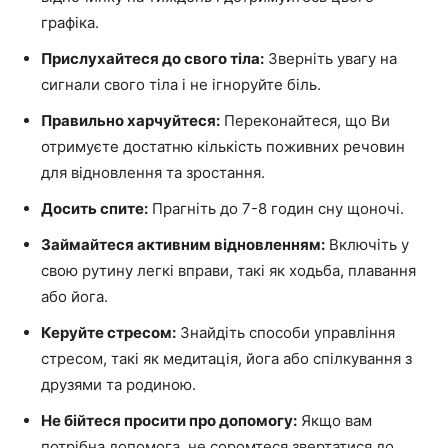
графіка.
Прислухайтеся до свого тіла:
Зверніть увагу на
сигнали свого тіла і не ігноруйте біль.
Правильно харчуйтеся:
Переконайтеся, що Ви
отримуєте достатню кількість поживних речовин
для відновлення та зростання.
Досить спите:
Прагніть до 7-8 годин сну щоночі.
Займайтеся активним відновленням:
Включіть у
свою рутину легкі вправи, такі як ходьба, плавання
або йога.
Керуйте стресом:
Знайдіть способи управління
стресом, такі як медитація, йога або спілкування з
друзями та родиною.
Не бійтеся просити про допомогу:
Якщо вам
потрібна допомога, не соромтеся звертатися до