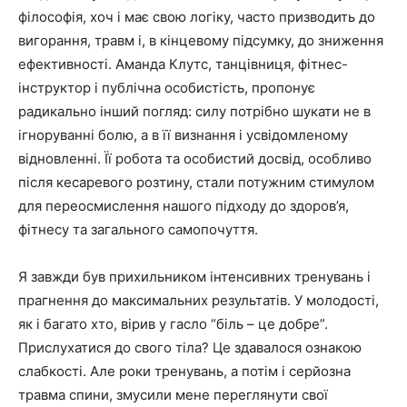
філософія, хоч і має свою логіку, часто призводить до
вигорання, травм і, в кінцевому підсумку, до зниження
ефективності. Аманда Клутс, танцівниця, фітнес-
інструктор і публічна особистість, пропонує
радикально інший погляд: силу потрібно шукати не в
ігноруванні болю, а в її визнання і усвідомленому
відновленні. Її робота та особистий досвід, особливо
після кесаревого розтину, стали потужним стимулом
для переосмислення нашого підходу до здоров’я,
фітнесу та загального самопочуття.
Я завжди був прихильником інтенсивних тренувань і
прагнення до максимальних результатів. У молодості,
як і багато хто, вірив у гасло “біль – це добре”.
Прислухатися до свого тіла? Це здавалося ознакою
слабкості. Але роки тренувань, а потім і серйозна
травма спини, змусили мене переглянути свої