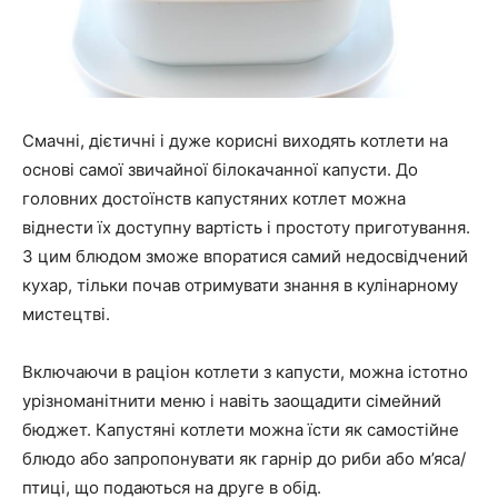
Смачні, дієтичні і дуже корисні виходять котлети на
основі самої звичайної білокачанної капусти. До
головних достоїнств капустяних котлет можна
віднести їх доступну вартість і простоту приготування.
З цим блюдом зможе впоратися самий недосвідчений
кухар, тільки почав отримувати знання в кулінарному
мистецтві.
Включаючи в раціон котлети з капусти, можна істотно
урізноманітнити меню і навіть заощадити сімейний
бюджет. Капустяні котлети можна їсти як самостійне
блюдо або запропонувати як гарнір до риби або м’яса/
птиці, що подаються на друге в обід.