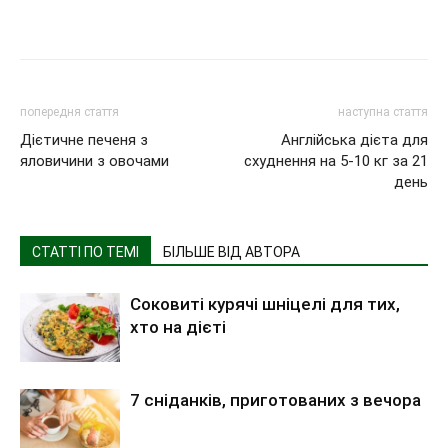
попередня стаття
наступна стаття
Дієтичне печеня з
Англійська дієта для
яловичини з овочами
схуднення на 5-10 кг за 21
день
СТАТТІ ПО ТЕМІ
БІЛЬШЕ ВІД АВТОРА
Соковиті курячі шніцелі для тих,
хто на дієті
7 сніданків, приготованих з вечора