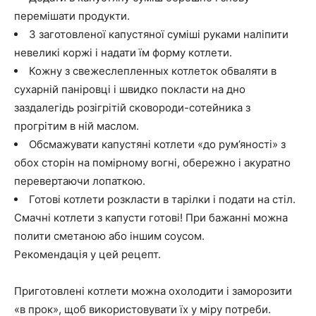
перемішати продукти.
З заготовленої капустяної суміші руками наліпити
невеликі коржі і надати їм форму котлети.
Кожну з свежеслепленных котлеток обваляти в
сухарній паніровці і швидко покласти на дно
заздалегідь розігрітій сковороди-сотейника з
прогрітим в ній маслом.
Обсмажувати капустяні котлети «до рум’яності» з
обох сторін на помірному вогні, обережно і акуратно
перевертаючи лопаткою.
Готові котлети розкласти в тарілки і подати на стіл.
Смачні котлети з капусти готові! При бажанні можна
полити сметаною або іншим соусом.
Рекомендація у цей рецепт.
Приготовлені котлети можна охолодити і заморозити
«в прок», щоб використовувати їх у міру потреби.