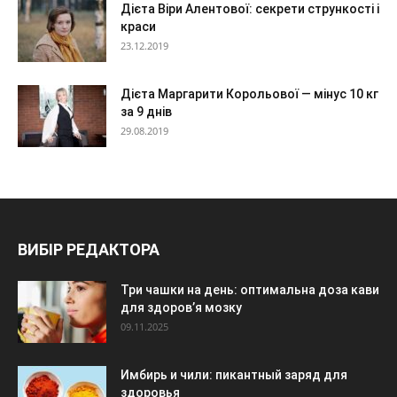
Дієта Віри Алентової: секрети стрункості і
краси
23.12.2019
Дієта Маргарити Корольової — мінус 10 кг
за 9 днів
29.08.2019
ВИБІР РЕДАКТОРА
Три чашки на день: оптимальна доза кави
для здоров’я мозку
09.11.2025
Имбирь и чили: пикантный заряд для
здоровья