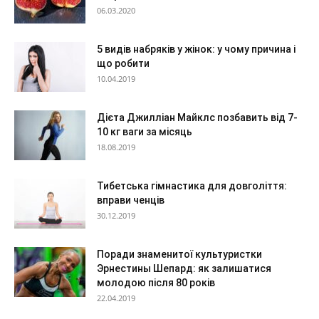
06.03.2020
5 видів набряків у жінок: у чому причина і
що робити
10.04.2019
Дієта Джилліан Майклс позбавить від 7-
10 кг ваги за місяць
18.08.2019
Тибетська гімнастика для довголіття:
вправи ченців
30.12.2019
Поради знаменитої культуристки
Эрнестины Шепард: як залишатися
молодою після 80 років
22.04.2019