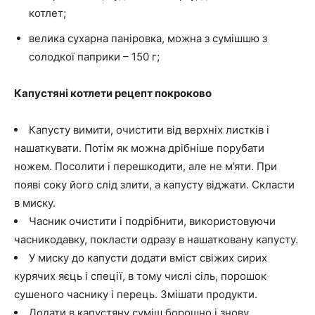
котлет;
велика сухарна паніровка, можна з сумішшю з
солодкої паприки – 150 г;
Капустяні котлети рецепт покроково
Капусту вимити, очистити від верхніх листків і
нашаткувати. Потім як можна дрібніше порубати
ножем. Посолити і перешкодити, але не м’яти. При
появі соку його слід злити, а капусту віджати. Скласти
в миску.
Часник очистити і подрібнити, використовуючи
часникодавку, покласти одразу в нашатковану капусту.
У миску до капусти додати вміст свіжих сирих
курячих яєць і спеції, в тому числі сіль, порошок
сушеного часнику і перець. Змішати продукти.
Додати в капустяну суміш борошно і знову