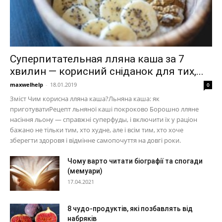
Суперпитательная лляна каша за 7
хвилин — корисний сніданок для тих,...
maxwelhelp
-
18.01.2019
0
Зміст Чим корисна лляна каша?Льняна каша: як
приготуватиРецепт льняної каші покроково Борошно лляне
насіння льону — справжні суперфуды, і включити їх у раціон
бажано не тільки тим, хто худне, але і всім тим, хто хоче
зберегти здоровя і відмінне самопочуття на довгі роки.
Чому варто читати біографії та спогади
(мемуари)
17.04.2021
8 чудо-продуктів, які позбавлять від
набряків