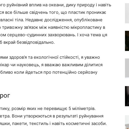
о руйнівний вплив на океани, дику природу і навіть
ся все більше свідчень того, що пластик проникає
і власні тіла. Недавнє дослідження, опубліковане
о тривожну зв’язок між наявністю мікропластику в
ом серцево-судинних захворювань. І хоча тема ця
 б вкрай безвідповідально.
ми здоров’я та екологічної стійкості, я уважно
е лікар чи науковець, я вважаю важливим ділитися
бливо коли йдеться про потенційно серйозну
рог
тику, розмір яких не перевищує 5 міліметрів.
тра. Вони утворюються в результаті руйнування
яшки, пакети, текстиль і навіть косметичні засоби.