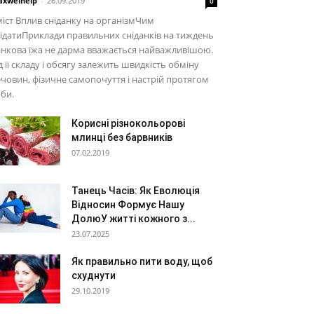
xwelhelp
-
26.09.2019
0
іст Вплив сніданку на організмЧим
ідатиПриклади правильних сніданків на тиждень
нкова їжа не дарма вважається найважливішою.
д її складу і обсягу залежить швидкість обміну
човин, фізичне самопочуття і настрій протягом
би.
Корисні різнокольорові
млинці без барвників
07.02.2019
Танець Часів: Як Еволюція
Відносин Формує Нашу
ДолюУ житті кожного з...
23.07.2025
Як правильно пити воду, щоб
схуднути
29.10.2019