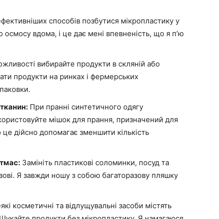
фективніших способів позбутися мікропластику у
 осмосу вдома, і це дає мені впевненість, що я п’ю
жливості вибирайте продукти в скляній або
вати продукти на ринках і фермерських
паковки.
тканин:
При пранні синтетичного одягу
користовуйте мішок для прання, призначений для
о це дійсно допомагає зменшити кількість
тмас:
Замініть пластикові соломинки, посуд та
зові. Я завжди ношу з собою багаторазову пляшку
які косметичні та відлущувальні засоби містять
 Шукайте продукти без мікропластику. Я намагаюся