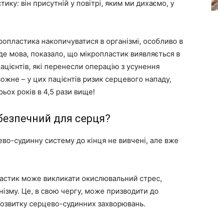
ику: він присутній у повітрі, яким ми дихаємо, у
ропластика накопичуватися в організмі, особливо в
де мова, показало, що мікропластик виявляється в
ацієнтів, які перенесли операцію з усунення
вожне – у цих пацієнтів ризик серцевого нападу,
ьох років в 4,5 рази вище!
безпечний для серця?
во-судинну систему до кінця не вивчені, але вже
стик може викликати окислювальний стрес,
ізму. Це, в свою чергу, може призводити до
розвитку серцево-судинних захворювань.