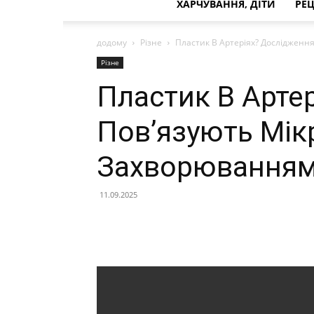
ХАРЧУВАННЯ, ДІТИ
РЕ
додому
Різне
Пластик В Артеріях? Дослідженн
Різне
Пластик В Арте
Пов’язують Мік
Захворюванням
11.09.2025