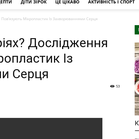
ЦЕПТИ
ДІТИ ЗІРОК
ЦЕ ЦІКАВО
АКТИВНІСТЬ І СПОРТ
я Пов’язують Мікропластик Із Захворюваннями Серця
ріях? Дослідження
ропластик Із
и Серця
53
К
—