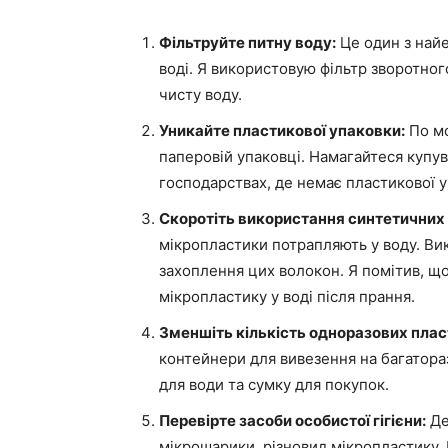
Фільтруйте питну воду:
Це один з найе
воді. Я використовую фільтр зворотного
чисту воду.
Уникайте пластикової упаковки:
По мо
паперовій упаковці. Намагайтеся купу
господарствах, де немає пластикової у
Скоротіть використання синтетичних 
мікропластики потрапляють у воду. Ви
захоплення цих волокон. Я помітив, щ
мікропластику у воді після прання.
Зменшіть кількість одноразових плас
контейнери для вивезення на багатора
для води та сумку для покупок.
Перевірте засоби особистої гігієни:
Де
мікрошарики, різновид мікропластику.