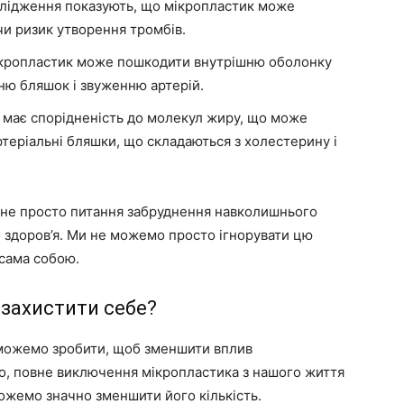
лідження показують, що мікропластик може
чи ризик утворення тромбів.
кропластик може пошкодити внутрішню оболонку
ню бляшок і звуженню артерій.
має спорідненість до молекул жиру, що може
ртеріальні бляшки, що складаються з холестерину і
 не просто питання забруднення навколишнього
 здоров’я. Ми не можемо просто ігнорувати цю
 сама собою.
захистити себе?
ми можемо зробити, щоб зменшити вплив
но, повне виключення мікропластика з нашого життя
ожемо значно зменшити його кількість.