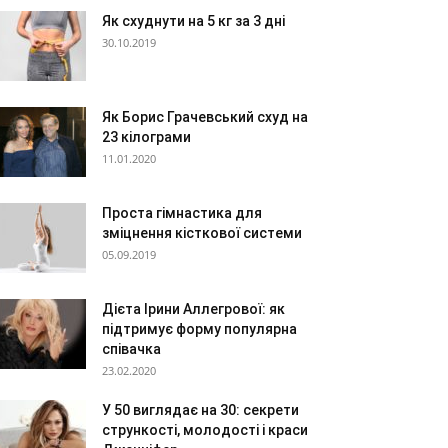
Як схуднути на 5 кг за 3 дні
30.10.2019
Як Борис Грачевський схуд на
23 кілограми
11.01.2020
Проста гімнастика для
зміцнення кісткової системи
05.09.2019
Дієта Ірини Аллегрової: як
підтримує форму популярна
співачка
23.02.2020
У 50 виглядає на 30: секрети
стрункості, молодості і краси