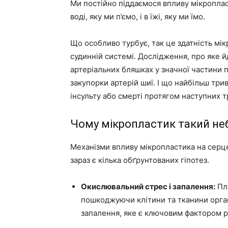
Ми постійно піддаємося впливу мікропласт
воді, яку ми п’ємо, і в їжі, яку ми їмо.
Що особливо турбує, так це здатність мік
судинній системі. Дослідження, про яке й
артеріальних бляшках у значної частини п
закупорки артерій шиї. І що найбільш три
інсульту або смерті протягом наступних тр
Чому мікропластик такий не
Механізми впливу мікропластика на серце
зараз є кілька обґрунтованих гіпотез.
Окислювальний стрес і запалення:
Пла
пошкоджуючи клітини та тканини орган
запалення, яке є ключовим фактором 