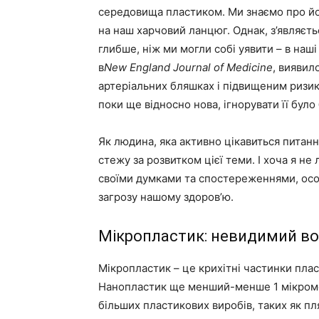
середовища пластиком. Ми знаємо про йог
на наш харчовий ланцюг. Однак, з’являєть
глибше, ніж ми могли собі уявити – в наш
в
New England Journal of Medicine
, виявил
артеріальних бляшках і підвищеним ризик
поки ще відносно нова, ігнорувати її було
Як людина, яка активно цікавиться питання
стежу за розвитком цієї теми. І хоча я н
своїми думками та спостереженнями, осо
загрозу нашому здоров’ю.
Мікропластик: невидимий во
Мікропластик – це крихітні частинки плас
Нанопластик ще менший-менше 1 мікроме
більших пластикових виробів, таких як пл