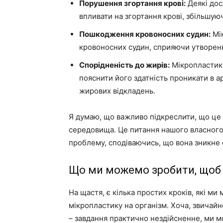
Порушення згортання крові:
Деякі дос
впливати на згортання крові, збільшую
Пошкодження кровоносних судин:
Мі
кровоносних судин, сприяючи утворен
Спорідненість до жирів:
Мікропластик 
пояснити його здатність проникати в а
жирових відкладень.
Я думаю, що важливо підкреслити, що це
середовища. Це питання нашого власного
проблему, сподіваючись, що вона зникне
Що ми можемо зробити, щоб 
На щастя, є кілька простих кроків, які 
мікропластику на організм. Хоча, звичай
– завдання практично нездійсненне, ми м