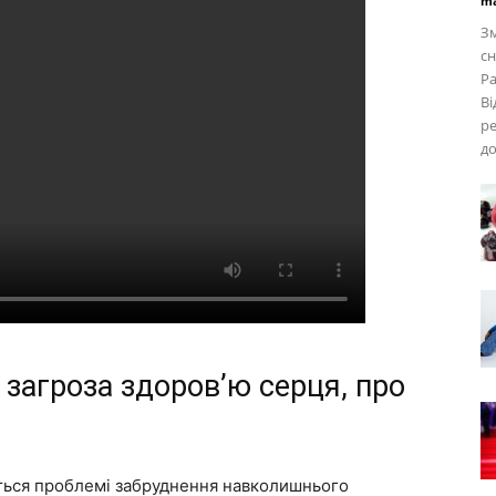
ma
Зм
сн
Ра
Ві
ре
до
а загроза здоров’ю серця, про
ється проблемі забруднення навколишнього