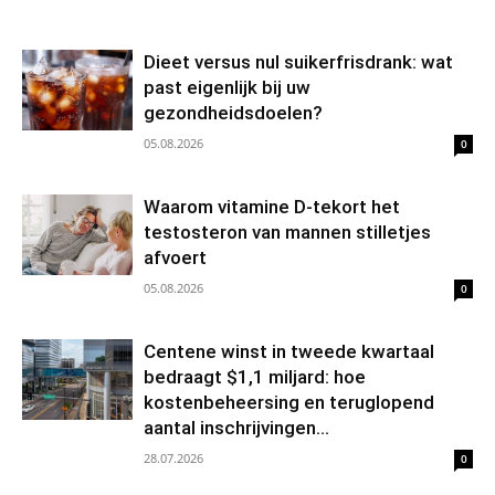
Dieet versus nul suikerfrisdrank: wat
past eigenlijk bij uw
gezondheidsdoelen?
05.08.2026
0
Waarom vitamine D-tekort het
testosteron van mannen stilletjes
afvoert
05.08.2026
0
Centene winst in tweede kwartaal
bedraagt $1,1 miljard: hoe
kostenbeheersing en teruglopend
aantal inschrijvingen...
28.07.2026
0