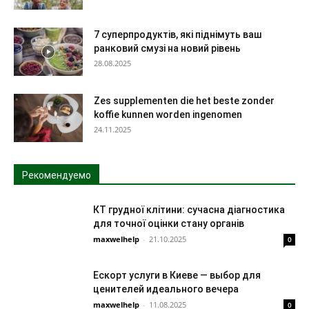
7 суперпродуктів, які піднімуть ваш
ранковий смузі на новий рівень
28.08.2025
Zes supplementen die het beste zonder
koffie kunnen worden ingenomen
24.11.2025
Рекомендуемо
КТ грудної клітини: сучасна діагностика
для точної оцінки стану органів
maxwelhelp
-
21.10.2025
0
Ескорт услуги в Киеве — выбор для
ценителей идеального вечера
maxwelhelp
-
11.08.2025
0