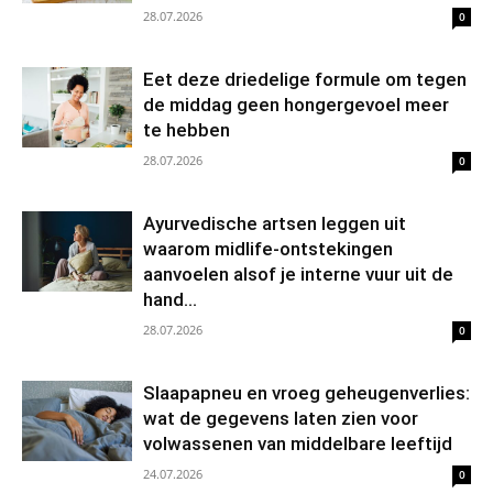
28.07.2026
0
Eet deze driedelige formule om tegen
de middag geen hongergevoel meer
te hebben
28.07.2026
0
Ayurvedische artsen leggen uit
waarom midlife-ontstekingen
aanvoelen alsof je interne vuur uit de
hand...
28.07.2026
0
Slaapapneu en vroeg geheugenverlies:
wat de gegevens laten zien voor
volwassenen van middelbare leeftijd
24.07.2026
0