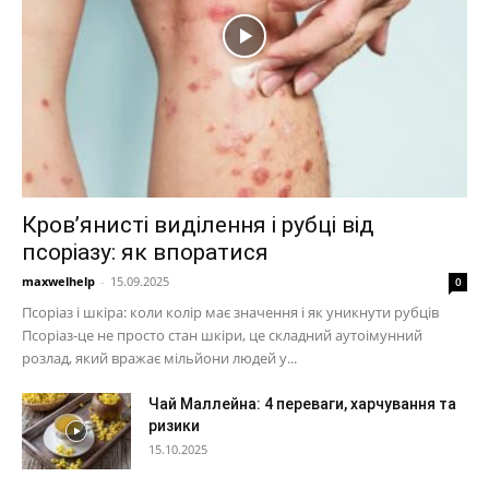
Кров’янисті виділення і рубці від
псоріазу: як впоратися
maxwelhelp
-
15.09.2025
0
Псоріаз і шкіра: коли колір має значення і як уникнути рубців
Псоріаз-це не просто стан шкіри, це складний аутоімунний
розлад, який вражає мільйони людей у...
Чай Маллейна: 4 переваги, харчування та
ризики
15.10.2025