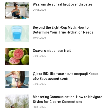
Waarom de schaal liegt over diabetes
24.05.2026
Beyond the Eight-Cup Myth: How to
Determine Your True Hydration Needs
10.04.2026
Guava is niet alleen fruit
23.05.2026
Дієта IBD: Що таке після операції Крона
або Виразковий коліт
23.09.2025
Mastering Communication: How to Navigate
Styles for Clearer Connections
08.05.2026