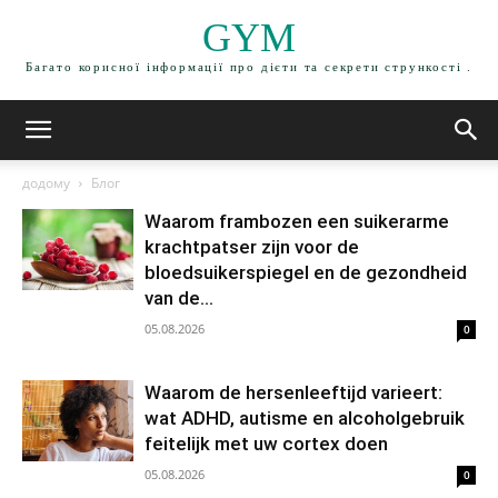
GYM
Багато корисної інформації про дієти та секрети стрункості .
додому
Блог
Waarom frambozen een suikerarme
krachtpatser zijn voor de
bloedsuikerspiegel en de gezondheid
van de...
05.08.2026
0
Waarom de hersenleeftijd varieert:
wat ADHD, autisme en alcoholgebruik
feitelijk met uw cortex doen
05.08.2026
0