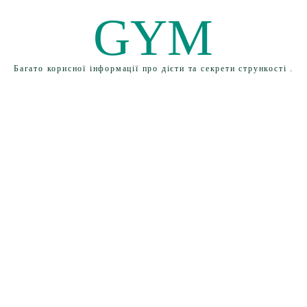
GYM
Багато корисної інформації про дієти та секрети стрункості .