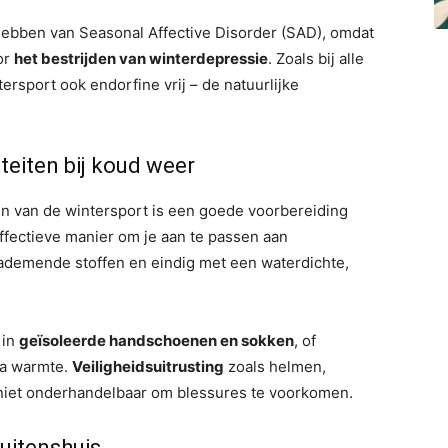
 hebben van Seasonal Affective Disorder (SAD), omdat
or
het bestrijden van winterdepressie
. Zoals bij alle
rsport ook endorfine vrij – de natuurlijke
iteiten bij koud weer
en van de wintersport is een goede voorbereiding
ffectieve manier om je aan te passen aan
demende stoffen en eindig met een waterdichte,
 in
geïsoleerde handschoenen en sokken
, of
ra warmte.
Veiligheidsuitrusting
zoals helmen,
 niet onderhandelbaar om blessures te voorkomen.
buitenshuis