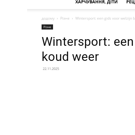
ХАРЧУВАННЯ, ДІТИ
РЕЦ
додому
Різне
Wintersport: een gids voor welzijn 
Різне
Wintersport: een 
koud weer
22.11.2025