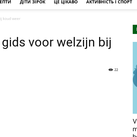
ЕПТИ
ДІТИ ЗІРОК
ЦЕ ЦІКАВО
АКТИВНІСТЬ І СПОРТ
bij koud weer
gids voor welzijn bij
22
V
m
h