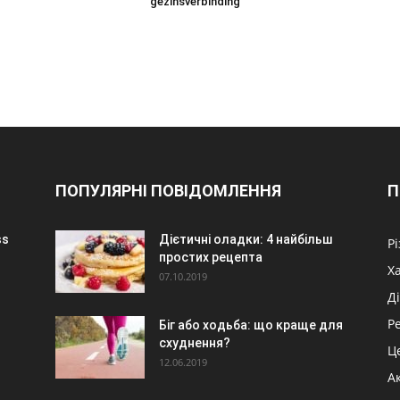
gezinsverbinding
ПОПУЛЯРНІ ПОВІДОМЛЕННЯ
П
ss
Дієтичні оладки: 4 найбільш
Р
простих рецепта
Х
07.10.2019
Ді
Р
Біг або ходьба: що краще для
схуднення?
Ц
12.06.2019
А