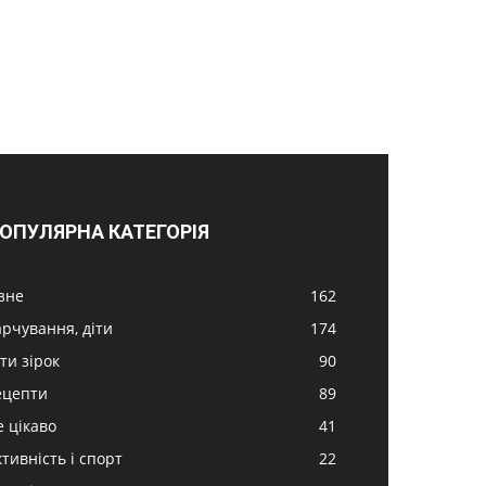
ОПУЛЯРНА КАТЕГОРІЯ
ізне
162
арчування, діти
174
ти зірок
90
ецепти
89
е цікаво
41
ктивність і спорт
22