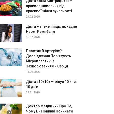
Дієта Еліни Бистрицької —
правила живлення від
красивої жінки сучасності
21.02.2020
Дієта манекенниць: як худне
Наомі Кемпбелл
16.02.2020
Пластик В Артеріях?
Дослідження Пов’язують
Мікропластик Із
Захворюваннями Серця
11.09.2025
Дієта «10х10» — мінус 10 кг за
10 днів
22.11.2019
Доктор Медицини Про Те,
Чому Ви Повинні Починати