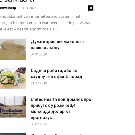
xwelhelp
-
13.11.2025
0
 populariteit van intermitterend vasten – het
rategisch beperken van wanneer je eet in plaats van
t je eet – neemt enorm toe als...
Дуже корисний майонез з
насіння льону
04.01.2020
Сидяча робота, або як
схуднути в офісі: 5 порад
21.12.2019
UnitedHealth повідомляє про
прибуток у розмірі 3,4
мільярда доларів і
прогнозує...
30.07.2025