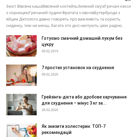
Зміст Вівсяна кашаВівсяний коктейльЗелений смузіГречані кекси
з чорницеюГречаний пудингФритата з овочівБутерброди з
яйцем Дієтологи давно говорять про важливість та користь
сніданку, тим не менш, багато хто досі нехтують цією радою.
Готуємо смачний домашній лукум без
цукру
09.02.2019
7 простих установок на схуднення
09.02.2020
Грейзінга-дієта або дробове харчування
для схуднення – мінус 3 кг за...
26.02.2020
Як знизити холестерин: ТОП-7
рекомендацій