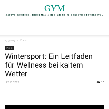
GYM
Багато корисної інформації про дієти та секрети стрункості .
додому
Різне
Різне
Wintersport: Ein Leitfaden
für Wellness bei kaltem
Wetter
22.11.2025
10