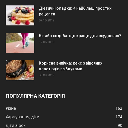
Дієтичні оладки: 4 найбільш простих
рецепта
07.10.2019
Біг або ходьба: що краще для схуднення?
12.06.2019
Корисна випічка: кекс з вівсяних
пластівців з яблуками
30.09.2019
ПОПУЛЯРНА КАТЕГОРІЯ
Різне
162
Харчування, діти
174
Діти зірок
90