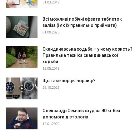
31.03.2019
Всі можливі побічні ефекти таблеток
заліза (і як їх правильно приймати)
01.09.2025
Скандинавська ходьба – у чому користь?
Правильна техніка скандинавської
ходьби
18.05.2019
Що таке порція чорниці?
29.10.2025
Олександр Семчев схуд на 40 кг без
допомоги дієтологів
12.01.2020