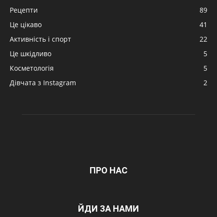
Рецепти
89
Це цікаво
41
Активність і спорт
22
Це шкідливо
5
Косметологія
5
Дівчата з Instagram
2
ПРО НАС
ЙДИ ЗА НАМИ