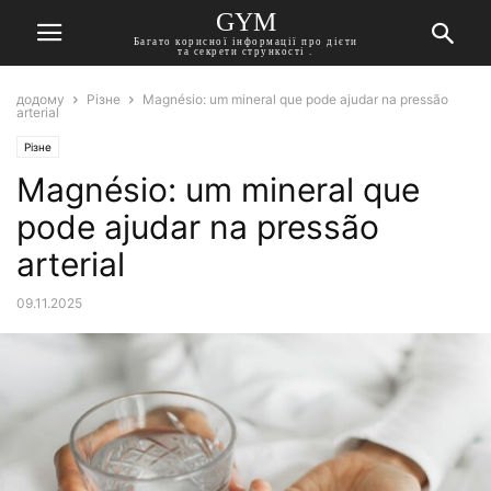
GYM
Багато корисної інформації про дієти
та секрети стрункості .
додому
Різне
Magnésio: um mineral que pode ajudar na pressão
arterial
Різне
Magnésio: um mineral que
pode ajudar na pressão
arterial
09.11.2025