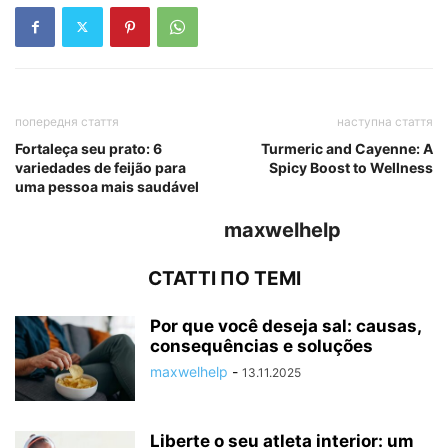
попередня стаття
наступна стаття
Fortaleça seu prato: 6
Turmeric and Cayenne: A
variedades de feijão para
Spicy Boost to Wellness
uma pessoa mais saudável
maxwelhelp
СТАТТІ ПО ТЕМІ
Por que você deseja sal: causas,
consequências e soluções
maxwelhelp
-
13.11.2025
Liberte o seu atleta interior: um