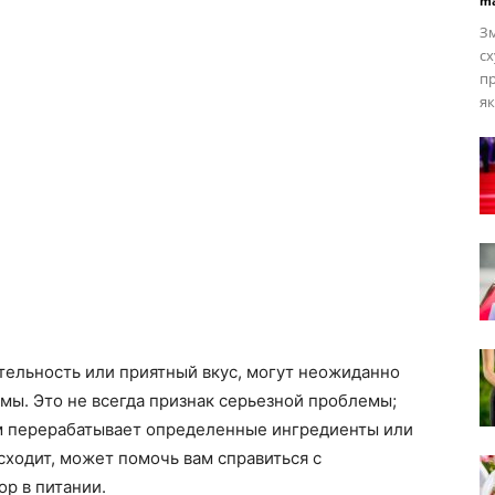
ma
Зм
с
пр
як
тельность или приятный вкус, могут неожиданно
змы. Это не всегда признак серьезной проблемы;
изм перерабатывает определенные ингредиенты или
сходит, может помочь вам справиться с
р в питании.