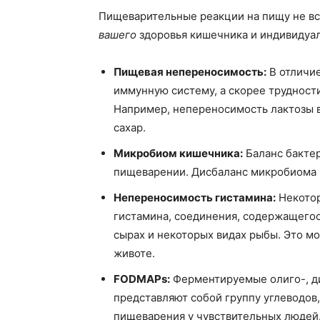
Пищеварительные реакции на пищу не все
вашего
здоровья кишечника и индивидуал
Пищевая непереносимость:
В отличие
иммунную систему, а скорее трудност
Например, непереносимость лактозы 
сахар.
Микробиом кишечника:
Баланс бакте
пищеварении. Дисбаланс микробиома м
Непереносимость гистамина:
Некотор
гистамина, соединения, содержащего
сырах и некоторых видах рыбы. Это мо
животе.
FODMAPs:
Ферментируемые олиго-, д
представляют собой группу углеводов
пищеварения у чувствительных людей.