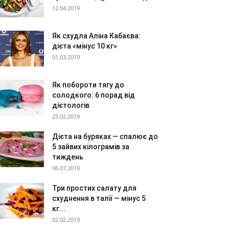
12.04.2019
Як схудла Аліна Кабаєва:
дієта «мінус 10 кг»
01.03.2019
Як побороти тягу до
солодкого: 6 порад від
дієтологів
25.02.2019
Дієта на буряках — спалює до
5 зайвих кілограмів за
тиждень
06.07.2019
Три простих салату для
схуднення в талії — мінус 5
кг...
02.02.2019