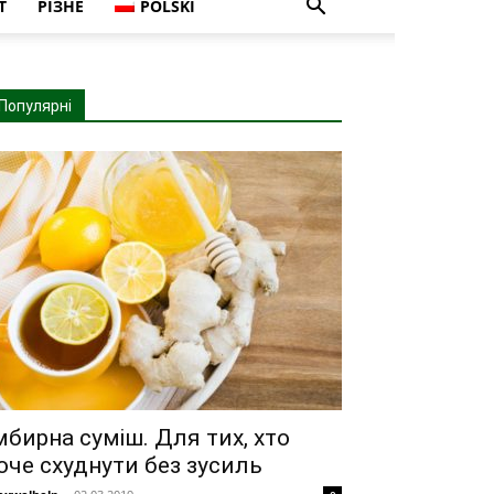
Т
РІЗНЕ
POLSKI
Популярні
мбирна суміш. Для тих, хто
оче схуднути без зусиль