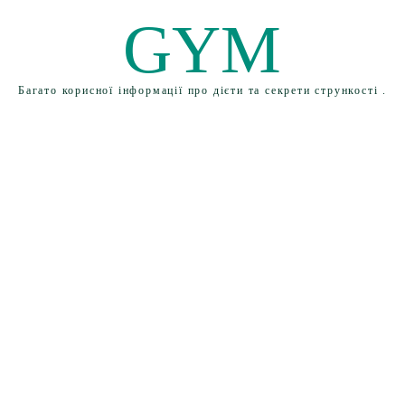
GYM
Багато корисної інформації про дієти та секрети стрункості .