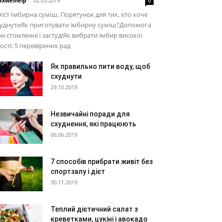
xwelhelp
-
02.03.2019
0
іст Імбирна суміш. Порятунок для тих, хто хоче
худнутиЯк приготувати імбирну суміш?Допомога
и стомленні і застудіЯк вибрати імбир високої
ості: 5 перевірених рад
Як правильно пити воду, щоб
схуднути
29.10.2019
Незвичайні поради для
схуднення, які працюють
06.06.2019
7 способів прибрати живіт без
спортзалу і дієт
30.11.2019
Теплий дієтичний салат з
креветками, цукіні і авокадо