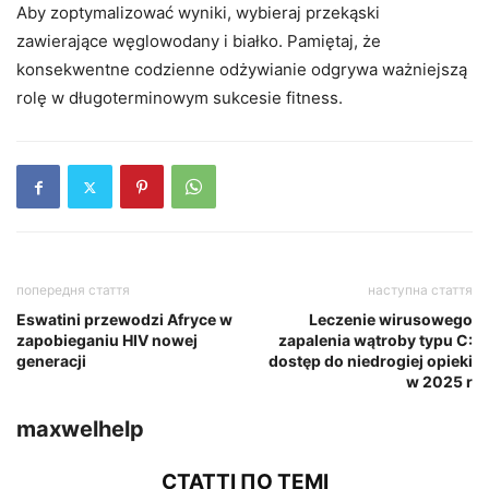
Aby zoptymalizować wyniki, wybieraj przekąski
zawierające węglowodany i białko. Pamiętaj, że
konsekwentne codzienne odżywianie odgrywa ważniejszą
rolę w długoterminowym sukcesie fitness.
попередня стаття
наступна стаття
Eswatini przewodzi Afryce w
Leczenie wirusowego
zapobieganiu HIV nowej
zapalenia wątroby typu C:
generacji
dostęp do niedrogiej opieki
w 2025 r
maxwelhelp
СТАТТІ ПО ТЕМІ