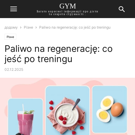
GYM
Багато корисної інформації про дієти
та секрети стрункості .
додому
Різне
Paliwo na regenerację: co jeść po treningu
Різне
Paliwo na regenerację: co
jeść po treningu
02.12.2025