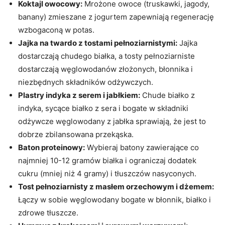
Koktajl owocowy:
Mrożone owoce (truskawki, jagody,
banany) zmieszane z jogurtem zapewniają regenerację
wzbogaconą w potas.
Jajka na twardo z tostami pełnoziarnistymi:
Jajka
dostarczają chudego białka, a tosty pełnoziarniste
dostarczają węglowodanów złożonych, błonnika i
niezbędnych składników odżywczych.
Plastry indyka z serem i jabłkiem:
Chude białko z
indyka, sycące białko z sera i bogate w składniki
odżywcze węglowodany z jabłka sprawiają, że jest to
dobrze zbilansowana przekąska.
Baton proteinowy:
Wybieraj batony zawierające co
najmniej 10-12 gramów białka i ograniczaj dodatek
cukru (mniej niż 4 gramy) i tłuszczów nasyconych.
Tost pełnoziarnisty z masłem orzechowym i dżemem:
Łączy w sobie węglowodany bogate w błonnik, białko i
zdrowe tłuszcze.