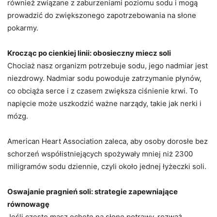
również związane z zaburzeniami poziomu sodu i mogą
prowadzić do zwiększonego zapotrzebowania na słone
pokarmy.
Krocząc po cienkiej linii: obosieczny miecz soli
Chociaż nasz organizm potrzebuje sodu, jego nadmiar jest
niezdrowy. Nadmiar sodu powoduje zatrzymanie płynów,
co obciąża serce i z czasem zwiększa ciśnienie krwi. To
napięcie może uszkodzić ważne narządy, takie jak nerki i
mózg.
American Heart Association zaleca, aby osoby dorosłe bez
schorzeń współistniejących spożywały mniej niż 2300
miligramów sodu dziennie, czyli około jednej łyżeczki soli.
Oswajanie pragnień soli: strategie zapewniające
równowagę
Jeśli często masz ochotę na słone potrawy, rozważ