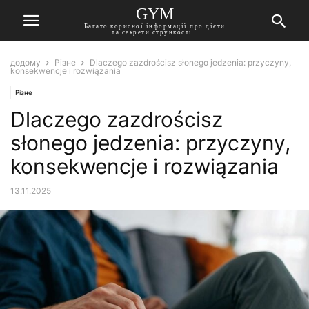
GYM
Багато корисної інформації про дієти
та секрети стрункості .
додому
Різне
Dlaczego zazdrościsz słonego jedzenia: przyczyny,
konsekwencje i rozwiązania
Різне
Dlaczego zazdrościsz
słonego jedzenia: przyczyny,
konsekwencje i rozwiązania
13.11.2025