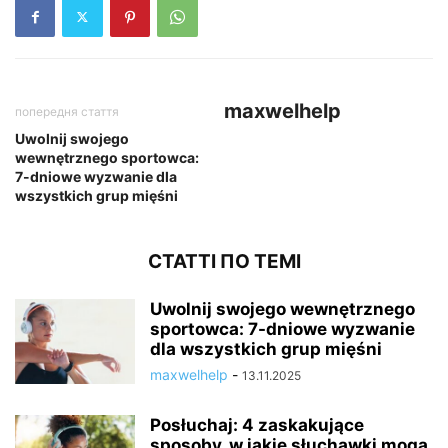
maxwelhelp
попередня стаття
Uwolnij swojego
wewnętrznego sportowca:
7-dniowe wyzwanie dla
wszystkich grup mięśni
СТАТТІ ПО ТЕМІ
Uwolnij swojego wewnętrznego
sportowca: 7-dniowe wyzwanie
dla wszystkich grup mięśni
maxwelhelp
-
13.11.2025
Posłuchaj: 4 zaskakujące
sposoby, w jakie słuchawki mogą