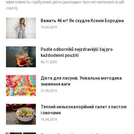
ефективність гарбузової дієти (докладно про неї написано в цій
статті).
Важить 46 кг! Як схудла Ксенія Бородіна
19.04.2019
Podle odborníků nejzdravější čaj pro
každodenní použití
06.11.2025
Дієта для ласунів. Унікальна методика
зниження ваги
21.08.2019
Теплий низькокалорійний салат з пастою
і овочами
16.04.2019