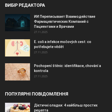
ВИБІР РЕДАКТОРА
ИИ Переписывает Взаимодействие
Фармацевтических Компаний с
Пациентами и Врачами
27.11.2025
E. coli a infekce močových cest: co
potřebujete vědět
27.11.2025
Pochopení štěnic: identifikace, chování a
kontrola
27.11.2025
ПОПУЛЯРНІ ПОВІДОМЛЕННЯ
Дієтичні оладки: 4 найбільш простих
рецепта