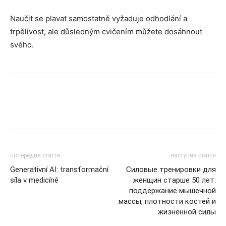
Naučit se plavat samostatně vyžaduje odhodlání a
trpělivost, ale důsledným cvičením můžete dosáhnout
svého.
попередня стаття
наступна стаття
Generativní AI: transformační
Силовые тренировки для
síla v medicíně
женщин старше 50 лет:
поддержание мышечной
массы, плотности костей и
жизненной силы