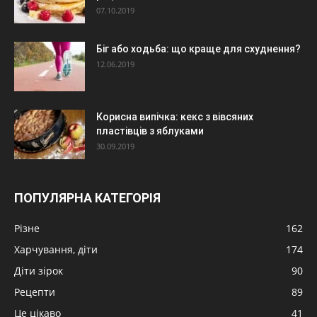
07.10.2019
Біг або ходьба: що краще для схуднення?
12.06.2019
Корисна випічка: кекс з вівсяних
пластівців з яблуками
30.09.2019
ПОПУЛЯРНА КАТЕГОРІЯ
Різне
162
Харчування, діти
174
Діти зірок
90
Рецепти
89
Це цікаво
41