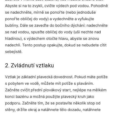
Abyste si na to zvykli, cvičte výdech pod vodou. Pohodlně
se nadechněte, mírně se ponořte (nebo jednoduše
ponořte obličej do vody) a vydechněte a vyfukujte
bubliny. Dále se zaveďte do bočního dýchání: nadechněte
se nad vodou, spusťte obličej do vody (uši nechte nad
hladinou), s výdechem otočte hlavu, abyste se znovu
nadechli. Tento postup opakujte, dokud se nebudete cítit
sebejistě.
2. Zvládnutí vztlaku
Vztlak je základní plavecká dovednost. Pokud máte potíže
s pobytem ve vodě, můžete mít potíže s plaváním.
Začněte cvičit přední plovákový start, nejlépe na mělkém
konci bazénu a možná použijte plavecký kruh jako
podporu. Začněte tím, že se postavíte několik stop od
stěny, držíte okraj a natáhnete tělo dozadu, natáhnete