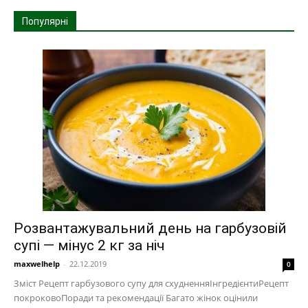
Популярні
Розвантажувальний день на гарбузовій
супі — мінус 2 кг за ніч
maxwelhelp
-
22.12.2019
0
Зміст Рецепт гарбузового супу для схудненняІнгредієнтиРецепт
покроковоПоради та рекомендації Багато жінок оцінили