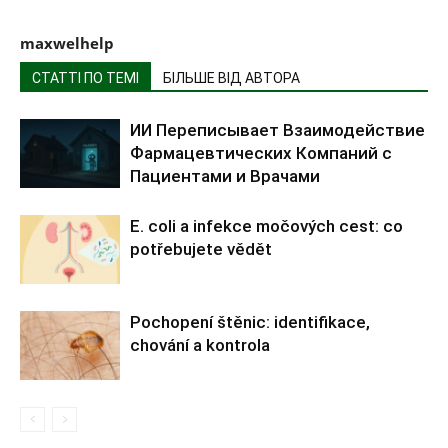
maxwelhelp
СТАТТІ ПО ТЕМІ
БІЛЬШЕ ВІД АВТОРА
ИИ Переписывает Взаимодействие
Фармацевтических Компаний с
Пациентами и Врачами
E. coli a infekce močových cest: co
potřebujete vědět
Pochopení štěnic: identifikace,
chování a kontrola