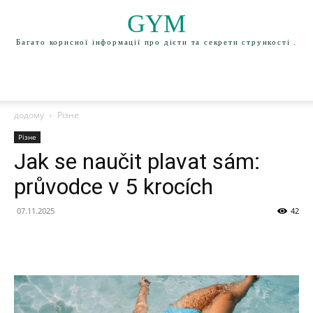
GYM
Багато корисної інформації про дієти та секрети стрункості .
додому
Різне
Різне
Jak se naučit plavat sám:
průvodce v 5 krocích
07.11.2025
42