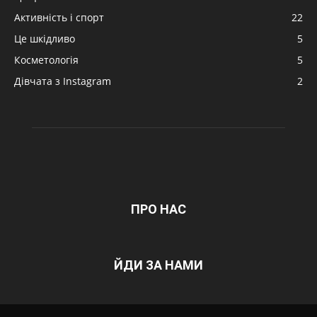
Активність і спорт
22
Це шкідливо
5
Косметологія
5
Дівчата з Instagram
2
ПРО НАС
ЙДИ ЗА НАМИ