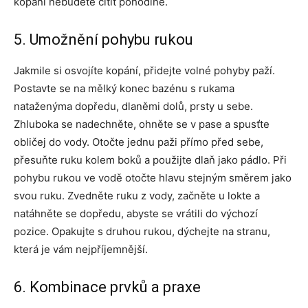
kopání nebudete cítit pohodlně.
5. Umožnění pohybu rukou
Jakmile si osvojíte kopání, přidejte volné pohyby paží.
Postavte se na mělký konec bazénu s rukama
nataženýma dopředu, dlaněmi dolů, prsty u sebe.
Zhluboka se nadechněte, ohněte se v pase a spusťte
obličej do vody. Otočte jednu paži přímo před sebe,
přesuňte ruku kolem boků a použijte dlaň jako pádlo. Při
pohybu rukou ve vodě otočte hlavu stejným směrem jako
svou ruku. Zvedněte ruku z vody, začněte u lokte a
natáhněte se dopředu, abyste se vrátili do výchozí
pozice. Opakujte s druhou rukou, dýchejte na stranu,
která je vám nejpříjemnější.
6. Kombinace prvků a praxe