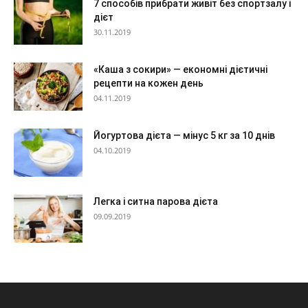
7 способів прибрати живіт без спортзалу і
дієт
30.11.2019
«Каша з сокири» — економні дієтичні
рецепти на кожен день
04.11.2019
Йогуртова дієта — мінус 5 кг за 10 днів
04.10.2019
Легка і ситна парова дієта
09.09.2019