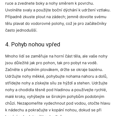
ruce a zvednete boky a nohy směrem k povrchu.
Uvolněte svaly a použijte boční dýchání k udržení vztlaku.
Případně zkuste plout na zádech; jemně dovolte svému
tělu plavat do vodorovné polohy, což je pro začátečníky
často jednodušší.
4. Pohyb nohou vpřed
Mnoho lidí se zaměřuje na horní část těla, ale vaše nohy
jsou důležité jak pro pohon, tak pro pobyt na vodě.
Začněte s předním plovákem, držte se okraje bazénu.
Udržujte nohy měkké, pohybujte nohama nahoru a dolů,
střídejte nohy a získejte sílu ze hýždí a stehen. Udržujte
nohy a chodidla těsně pod hladinou a používejte rychlé,
malé kroky, vyhýbejte se širokým pohybům podobným
chůzi. Nezapomeňte vydechnout pod vodou, otočte hlavu
k nádechu a pokračujte v kopání nohou, dokud se při