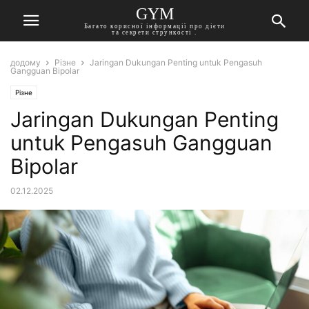
GYM
Багато корисної інформації про дієти
та секрети стрункості .
додому
Різне
Jaringan Dukungan Penting untuk Pengasuh
Gangguan Bipolar
Різне
Jaringan Dukungan Penting
untuk Pengasuh Gangguan
Bipolar
02.12.2025