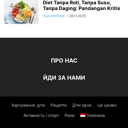
Diet Tanpa Roti, Tanpa Susu,
Tanpa Daging: Pandangan Kritis
maxwelhelp
-
28.11.2025
ПРО НАС
ЙДИ ЗА НАМИ
Харчування, діти
Рецепти
Діти зірок
Це цікаво
Активність і спорт
Різне
Indonesia