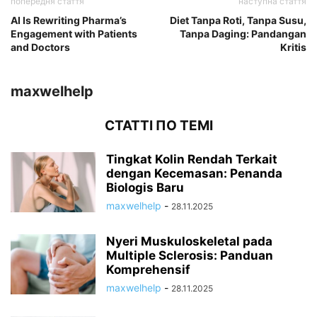
попередня стаття
наступна стаття
AI Is Rewriting Pharma’s
Diet Tanpa Roti, Tanpa Susu,
Engagement with Patients
Tanpa Daging: Pandangan
and Doctors
Kritis
maxwelhelp
СТАТТІ ПО ТЕМІ
Tingkat Kolin Rendah Terkait
dengan Kecemasan: Penanda
Biologis Baru
maxwelhelp
-
28.11.2025
Nyeri Muskuloskeletal pada
Multiple Sclerosis: Panduan
Komprehensif
maxwelhelp
-
28.11.2025