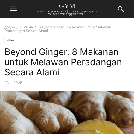
GYM
Багато корисної інформації про дієти
та секрети стрункості .
додому
Різне
Beyond Ginger: 8 Makanan untuk Melawan
Peradangan Secara Alami
Різне
Beyond Ginger: 8 Makanan
untuk Melawan Peradangan
Secara Alami
28.11.2025