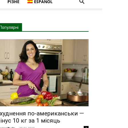
РІЗНЕ
ESPAÑOL
Популярні
худнення по-американськи —
інус 10 кг за 1 місяць