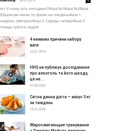
xwelhelp
-
29.01.2019
0
міст У чому суть методики?Фаза №1Фаза №2Фаза
Зразкове меню по фазах на тижденьФаза 1.
неділок, вівторокФаза 2. Середа, четверФаза 3.
тниця, субота, неділя
4 неявних причини набору
ваги
23.01.2019
HHS не публікує дослідження
про алкоголь та його шкоду,
це не...
07.09.2025
Ситна динна дієта — мінус 3 кг
за тиждень
15.01.2020
Жиросжигающие тренування
з Джиліан Майклс, великим