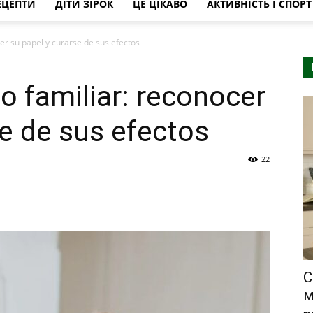
ЕЦЕПТИ
ДІТИ ЗІРОК
ЦЕ ЦІКАВО
АКТИВНІСТЬ І СПОРТ
cer su papel y curarse de sus efectos
io familiar: reconocer
se de sus efectos
22
С
м