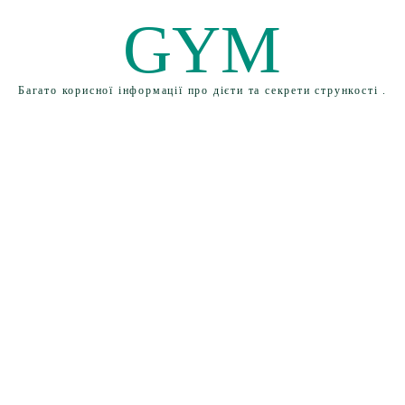
GYM
Багато корисної інформації про дієти та секрети стрункості .