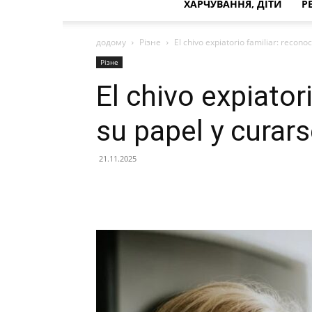
ХАРЧУВАННЯ, ДІТИ
Р
додому
Різне
El chivo expiatorio familiar: recono
Різне
El chivo expiator
su papel y curar
21.11.2025