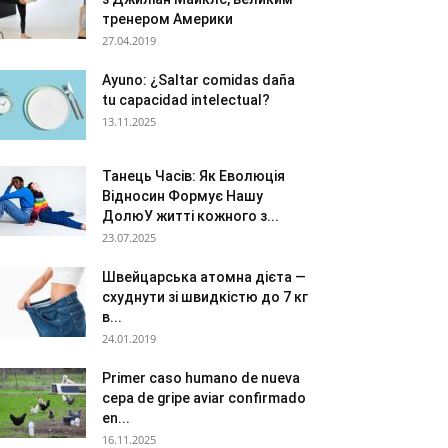
тренером Америки
27.04.2019
Ayuno: ¿Saltar comidas daña
tu capacidad intelectual?
13.11.2025
Танець Часів: Як Еволюція
Відносин Формує Нашу
ДолюУ житті кожного з...
23.07.2025
Швейцарська атомна дієта —
схуднути зі швидкістю до 7 кг
в...
24.01.2019
Primer caso humano de nueva
cepa de gripe aviar confirmado
en...
16.11.2025