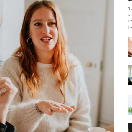
ma
З
№3
По
Пя