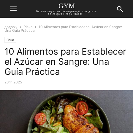
GYM
Багато корисної інформації про дієти
та секрети стрункості .
додому
Різне
10 Alimentos para Establecer el Azúcar en Sangre:
Una Guía Práctica
Різне
10 Alimentos para Establecer
el Azúcar en Sangre: Una
Guía Práctica
28.11.2025