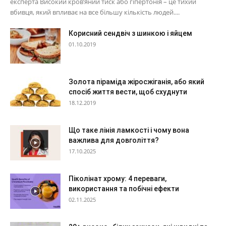
експерта Високий кров’яний тиск або гіпертонія – це тихий
вбивця, який впливає на все більшу кількість людей....
Корисний сендвіч з шинкою і яйцем
01.10.2019
Золота піраміда жіросжіганія, або який
спосіб життя вести, щоб схуднути
18.12.2019
Що таке лінія ламкості і чому вона
важлива для довголіття?
17.10.2025
Піколінат хрому: 4 переваги,
використання та побічні ефекти
02.11.2025