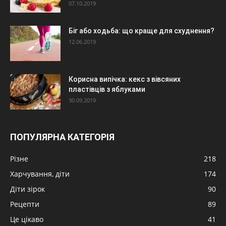
07.10.2019
Біг або ходьба: що краще для схуднення?
12.06.2019
Корисна випічка: кекс з вівсяних
пластівців з яблуками
30.09.2019
ПОПУЛЯРНА КАТЕГОРІЯ
Різне
218
Харчування, діти
174
Діти зірок
90
Рецепти
89
Це цікаво
41