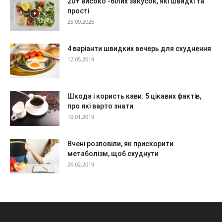
20+ високо -білих закусок, які швидкі та
прості
25.09.2025
4 варіанти швидких вечерь для схуднення
12.05.2019
Шкода і користь кави: 5 цікавих фактів,
про які варто знати
10.01.2019
Вчені розповіли, як прискорити
метаболізм, щоб схуднути
26.02.2019