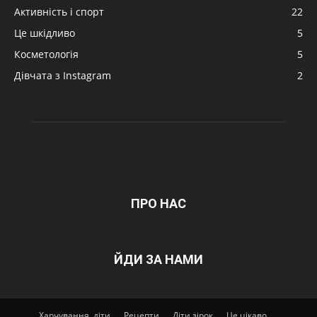
Активність і спорт
22
Це шкідливо
5
Косметологія
5
Дівчата з Instagram
2
ПРО НАС
ЙДИ ЗА НАМИ
Харчування, діти
Рецепти
Діти зірок
Це цікаво