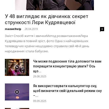
У 48 виглядає як дівчинка: секрет
стрункості Лєри Кудрявцевої
maxwelhelp
-
28.04.2019
0
Зміст Спосіб життя і звичкиМетод розвантаженняЛера
Кудрявцева в повний зріст, фото Одна з найчарівніших
телеведучих країни нещодавно справила свій 48-й день
народження і стала бабусею.
Чи може подвоєння тіла допомогти вам
покращити концентрацію уваги? Ось
що...
29.08.2025
Як використовувати калькулятор сну,
щоб визначити свій ідеальний режим сну
–...
09.09.2025