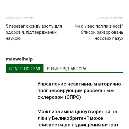
попередня стаття
наступна стаття
5 переваг оксиду азоту для
Чи є у вас поліпи в носі?
здоров’я, підтверджених
Список захворювань
наукою
носових пазух
maxwelhelp
СТАТТІ ПО ТЕМІ
БІЛЬШЕ ВІД АВТОРА
Управление неактивным вторично-
прогрессирующим рассеянным
склерозом (СПРС)
Можлива зміна ціноутворення на
ліки у Великобританії може
призвести до підвищення витрат