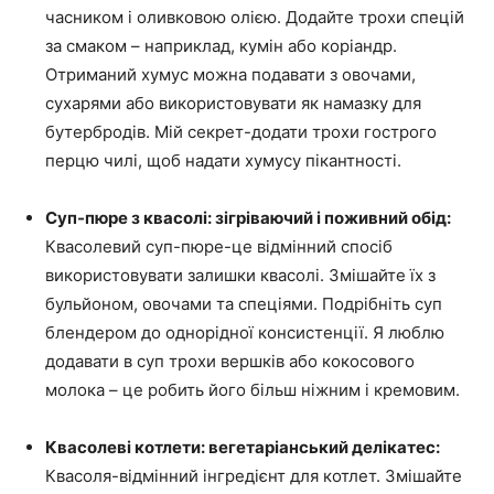
часником і оливковою олією. Додайте трохи спецій
за смаком – наприклад, кумін або коріандр.
Отриманий хумус можна подавати з овочами,
сухарями або використовувати як намазку для
бутербродів. Мій секрет-додати трохи гострого
перцю чилі, щоб надати хумусу пікантності.
Суп-пюре з квасолі: зігріваючий і поживний обід:
Квасолевий суп-пюре-це відмінний спосіб
використовувати залишки квасолі. Змішайте їх з
бульйоном, овочами та спеціями. Подрібніть суп
блендером до однорідної консистенції. Я люблю
додавати в суп трохи вершків або кокосового
молока – це робить його більш ніжним і кремовим.
Квасолеві котлети: вегетаріанський делікатес:
Квасоля-відмінний інгредієнт для котлет. Змішайте