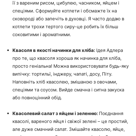
її з вареним рисом, цибулею, часником, яйцем і
спеціями. Сформуйте котлети і обсмажте їх на
сковороді або запечіть в духовці. Я часто додаю в
котлети трохи тертого сиру-це робить їх більш
соковитими і ароматними.
Квасоля в якості начинки для хліба:
Ідея Адлера
про те, що квасоля хороша як начинка для хліба,
просто геніальна! Можна використовувати будь-яку
випічку: тортильї, інджеру, чапаті, досу, Піту.
Наповніть хліб квасолею, змішаною з овочами,
спеціями та соусом. Вийде смачна і ситна закуска
або повноцінний обід.
Квасолевий салат з яйцем і зеленню:
Поєднання
квасолі, вареного яйця і свіжої зелені – це простий,
але дуже смачний салат. Змішайте квасолю, яйце,