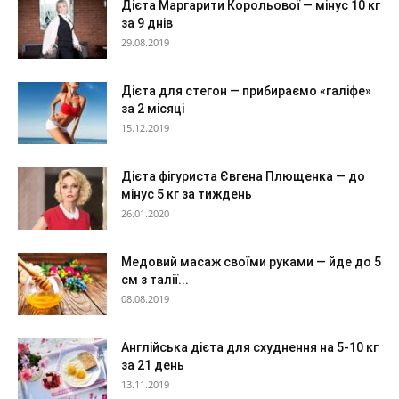
Дієта Маргарити Корольової — мінус 10 кг
за 9 днів
29.08.2019
Дієта для стегон — прибираємо «галіфе»
за 2 місяці
15.12.2019
Дієта фігуриста Євгена Плющенка — до
мінус 5 кг за тиждень
26.01.2020
Медовий масаж своїми руками — йде до 5
см з талії...
08.08.2019
Англійська дієта для схуднення на 5-10 кг
за 21 день
13.11.2019