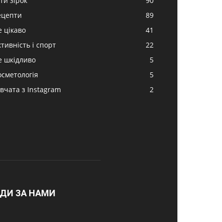
ти зірок
90
ецепти
89
е цікаво
41
ктивність і спорт
22
е шкідливо
5
осметологія
5
івчата з Instagram
2
ДИ ЗА НАМИ