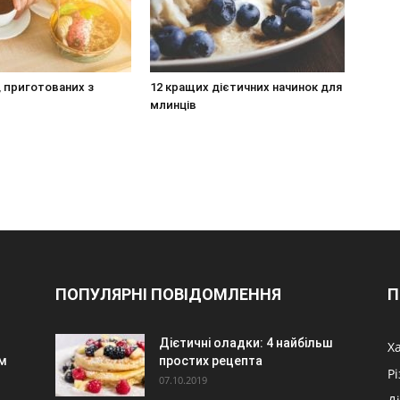
в, приготованих з
12 кращих дієтичних начинок для
млинців
ПОПУЛЯРНІ ПОВІДОМЛЕННЯ
П
Дієтичні оладки: 4 найбільш
Х
м
простих рецепта
Р
07.10.2019