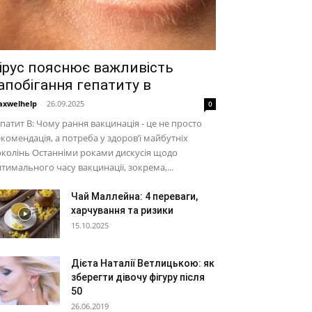
ірус пояснює важливість
апобігання гепатиту в
xwelhelp
-
26.09.2025
0
патит В: Чому рання вакцинація - це не просто
комендація, а потреба у здоров’ї майбутніх
колінь Останніми роками дискусія щодо
тимального часу вакцинації, зокрема,...
Чай Маллейна: 4 переваги,
харчування та ризики
15.10.2025
Дієта Наталії Ветлицькою: як
зберегти дівочу фігуру після
50
26.06.2019