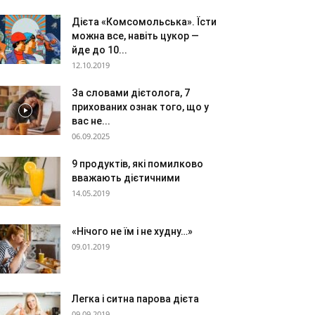
Дієта «Комсомольська». Їсти
можна все, навіть цукор —
йде до 10...
12.10.2019
За словами дієтолога, 7
прихованих ознак того, що у
вас не...
06.09.2025
9 продуктів, які помилково
вважають дієтичними
14.05.2019
«Нічого не їм і не худну…»
09.01.2019
Легка і ситна парова дієта
09.09.2019