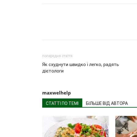
попередня стаття
Як схуднути швидко і легко, радять
дієтологи
maxwelhelp
СТАТТІ ПО ТЕМІ
БІЛЬШЕ ВІД АВТОРА