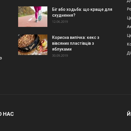
Ді
Р
Біг або ходьба: що краще для
схуднення?
Ц
12.06.2019
А
Ц
Корисна випічка: кекс з
вівсяних пластівців з
К
яблуками
Д
30.09.2019
о
О НАС
Й