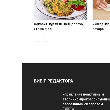
Соковиті курячі шніцелі для тих,
7 сніданкі
хто на дієті
вечора
ВИБІР РЕДАКТОРА
Управление неактивным
вторично-прогрессирующи
рассеянным склерозом
(СПРС)