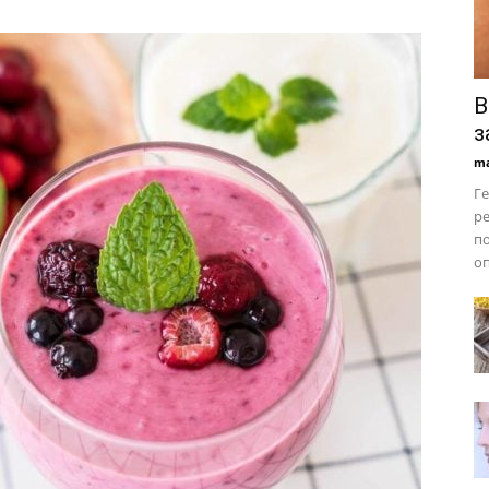
В
з
ma
Ге
ре
по
оп