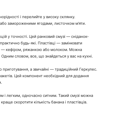
норідності і перелийте у високу склянку.
або замороженими ягодами, листочком м’яти.
кцій у точності. Цей ранковий смузі — сніданок-
 практично будь-які. Пластівці — замінювати
т — кефіром, ряжанкою або молоком. Можна
 Одним словом, все, що знайдеться у вас на кухні.
о приготування, а звичайні — традиційний Геркулес.
пакетів. Цей компонент необхідний для додання
и.
м і легким, одночасно ситним. Такий смузі можна
краще скоротити кількість банана і пластівців.