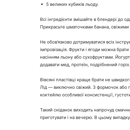
5 великих кубиків льоду.
Всі інгредієнти змішайте в блендері до од
Прикрасьте шматочками банана, свіжими 
Не обов’язково дотримуватися всіх інстру
імпровізація. Фрукти і ягоди можна брати
насінням льону або сухофруктами. Йогур
додавати мед, протеїн, подрібнений горіх.
Вівсяні пластівці краще брати не швидког
Лід — виключно свіжий. З формочок або 
коктейлю особливої консистенції, густот
Такий сніданок виходить напрочуд смачни
приготувати і на вечерю. В цьому випадку 