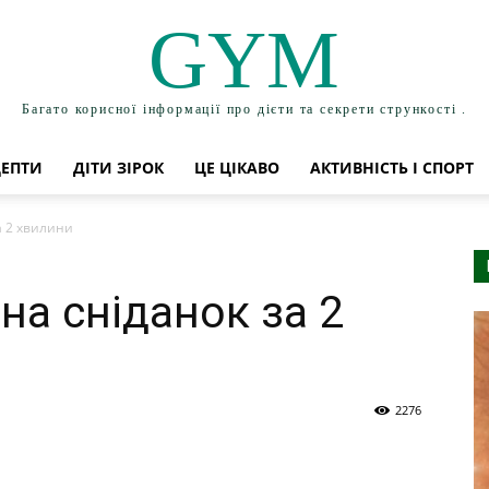
GYM
Багато корисної інформації про дієти та секрети стрункості .
ЦЕПТИ
ДІТИ ЗІРОК
ЦЕ ЦІКАВО
АКТИВНІСТЬ І СПОРТ
а 2 хвилини
на сніданок за 2
2276