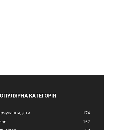
ОПУЛЯРНА КАТЕГОРІЯ
арчування, діти
174
ізне
162