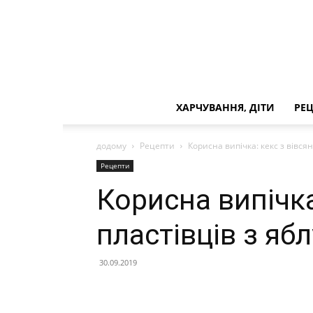
ХАРЧУВАННЯ, ДІТИ
РЕ
додому
Рецепти
Корисна випічка: кекс з вівся
Рецепти
Корисна випічка
пластівців з яб
30.09.2019