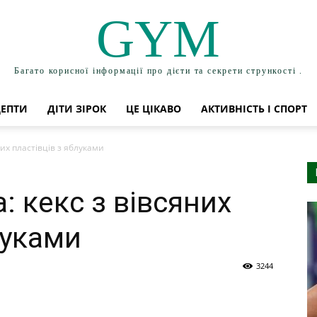
GYM
Багато корисної інформації про дієти та секрети стрункості .
ЦЕПТИ
ДІТИ ЗІРОК
ЦЕ ЦІКАВО
АКТИВНІСТЬ І СПОРТ
них пластівців з яблуками
: кекс з вівсяних
луками
3244