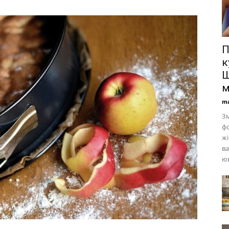
П
к
Ш
м
ma
Зм
ф
жі
в
юв