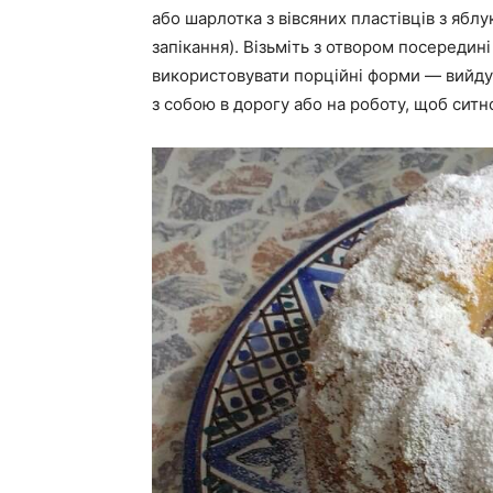
або шарлотка з вівсяних пластівців з ябл
запікання). Візьміть з отвором посереди
використовувати порційні форми — вийдуть
з собою в дорогу або на роботу, щоб ситн