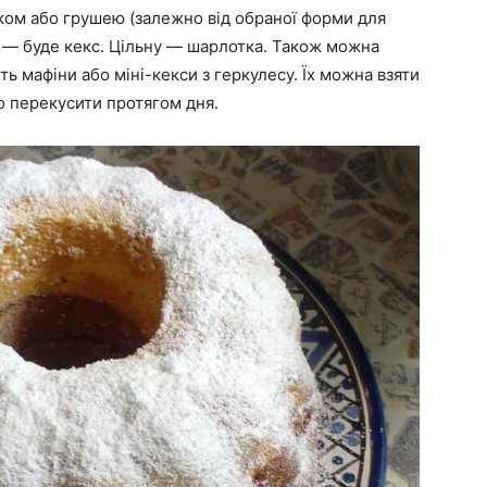
уком або грушею (залежно від обраної форми для
ні — буде кекс. Цільну — шарлотка. Також можна
 мафіни або міні-кекси з геркулесу. Їх можна взяти
о перекусити протягом дня.