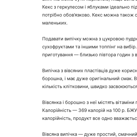
Кекс з геркулесом і яблуками ідеально під
потрібно обов’язково. Кекс можна також с
маленьких.
Подавати випічку можна з цукровою пудро
сухофруктами та іншими топпінг на вибір.
приготування — близько півтора годин з 
Випічка з вівсяних пластівців дуже корисн
борошна, і має дуже оригінальний смак. В
кількість клітковини, швидко засвоюються 
Вівсянка і борошно з неї містять вітаміни г
Калорійність — 369 калорій на 100 р. БЖУ
калорійність, продукт все одно вважаєтьс
Вівсяна випічка — дуже простий, смачний