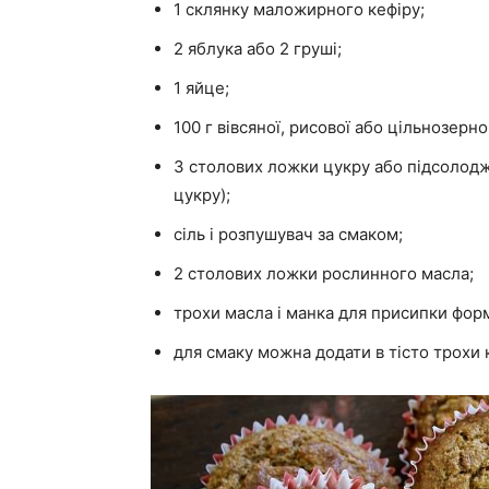
1 склянку маложирного кефіру;
2 яблука або 2 груші;
1 яйце;
100 г вівсяної, рисової або цільнозерн
3 столових ложки цукру або підсолоджу
цукру);
сіль і розпушувач за смаком;
2 столових ложки рослинного масла;
трохи масла і манка для присипки фор
для смаку можна додати в тісто трохи ко