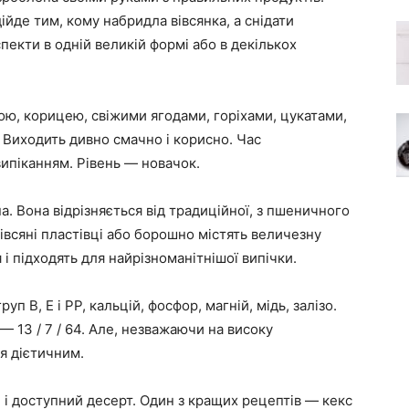
ійде тим, кому набридла вівсянка, а снідати
пекти в одній великій формі або в декількох
ю, корицею, свіжими ягодами, горіхами, цукатами,
 Виходить дивно смачно і корисно. Час
випіканням. Рівень — новачок.
а. Вона відрізняється від традиційної, з пшеничного
івсяні пластівці або борошно містять величезну
і підходять для найрізноманітнішої випічки.
руп В, Е і РР, кальцій, фосфор, магній, мідь, залізо.
— 13 / 7 / 64. Але, незважаючи на високу
я дієтичним.
 і доступний десерт. Один з кращих рецептів — кекс