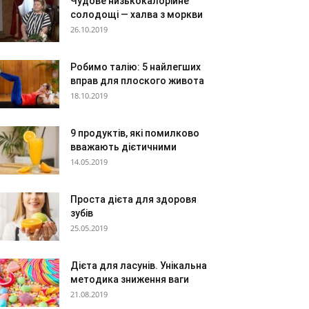
Чудове низькокалорійне
солодощі — халва з моркви
26.10.2019
Робимо талію: 5 найлегших
вправ для плоского живота
18.10.2019
9 продуктів, які помилково
вважають дієтичними
14.05.2019
Проста дієта для здоровя
зубів
25.05.2019
Дієта для ласунів. Унікальна
методика зниження ваги
21.08.2019