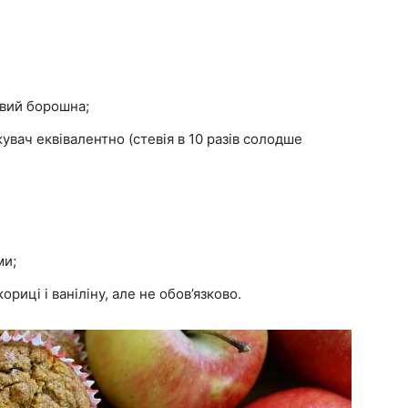
овий борошна;
вач еквівалентно (стевія в 10 разів солодше
ми;
риці і ваніліну, але не обов’язково.