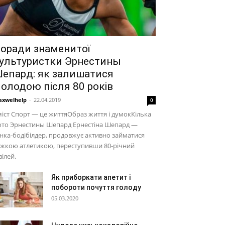
оради знаменитої
ультуристки Эрнестины
епард: як залишатися
олодою після 80 років
xwelhelp
-
22.04.2019
0
іст Спорт — це життяОбраз життя і думокКілька
ото Эрнестины Шепард Ернестіна Шепард —
нка-бодібілдер, продовжує активно займатися
ажкою атлетикою, переступивши 80-річний
ілей.
Як приборкати апетит і
побороти почуття голоду
05.03.2020